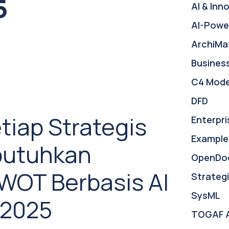
5
AI & Inn
AI-Powe
ArchiMa
Busines
C4 Mode
DFD
iap Strategis
Enterpri
Example
butuhkan
OpenDo
WOT Berbasis AI
Strategi
SysML
 2025
TOGAF 