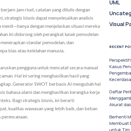
UML
 berjam-jam riset, catatan yang ditulis dengan
Uncateg
ni, strategis bisnis dapat menyelesaikan analisis
Visual P
 menit—hanya dengan menjelaskan situasi mereka
han ini didorong oleh perangkat lunak pemodelan
 menerapkan standar pemodelan, dan
RECENT PO
pa bias atau kelelahan manusia.
Perspekti
Kasus Pen
haruskan pengguna untuk mencatat secara manual
Pengemban
caman. Hal ini sering menghasilkan hasil yang
Kecerdasa
lengkap. Generator SWOT berbasis AI mengubah hal
Daftar Per
is bahasa alami dan menghasilkan kerangka kerja
Menggamba
ks. Bagi strategis bisnis, ini berarti
Akurat da
at, kualitas wawasan yang lebih baik, dan beban
s perencanaan.
Berhenti 
Membuat D
untuk Tim 