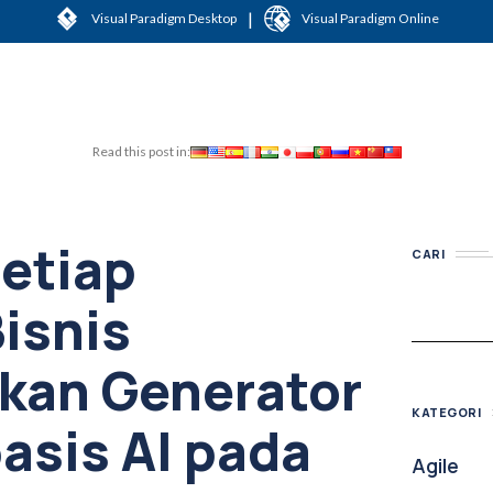
|
Visual Paradigm Desktop
Visual Paradigm Online
Read this post in:
etiap
CARI
Bisnis
an Generator
KATEGORI
asis AI pada
Agile