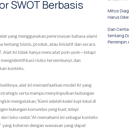
tor SWOT Berbasis
Mitos Dia
Harus Dike
Dari Cerit
tentang D
alat yang menggunakan pemrosesan bahasa alami
Pemimpin 
 tentang bisnis, produk, atau inisiatif dan secara
 Alat ini tidak hanya mencatat poin-poin—tetapi
mengidentifikasi risiko tersembunyi, dan
kan konteks.
ebaliknya, alat ini memanfaatkan model AI yang
a strategis serta mampu menyimpulkan hubungan
ungkin mengatakan,
“Kami adalah kedai kopi lokal di
gan hubungan komunitas yang kuat, tetapi
ari toko rantai.”
AI memahami ini sebagai konteks
T yang koheren dengan wawasan yang dapat