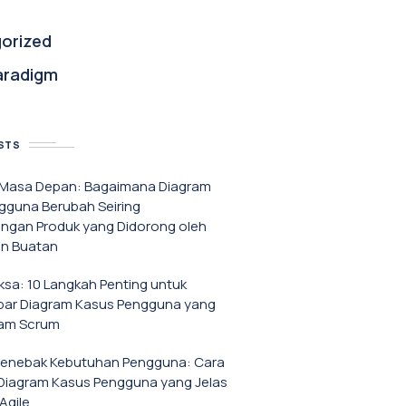
orized
aradigm
STS
f Masa Depan: Bagaimana Diagram
gguna Berubah Seiring
gan Produk yang Didorong oleh
n Buatan
iksa: 10 Langkah Penting untuk
r Diagram Kasus Pengguna yang
lam Scrum
Menebak Kebutuhan Pengguna: Cara
iagram Kasus Pengguna yang Jelas
Agile