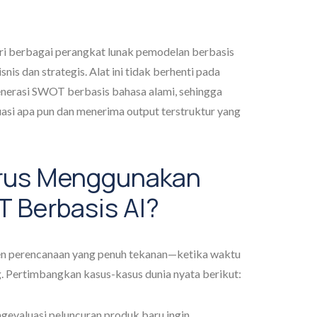
i berbagai perangkat lunak pemodelan berbasis
is dan strategis. Alat ini tidak berhenti pada
rasi SWOT berbasis bahasa alami, sehingga
si apa pun dan menerima output terstruktur yang
rus Menggunakan
 Berbasis AI?
momen perencanaan yang penuh tekanan—ketika waktu
g. Pertimbangkan kasus-kasus dunia nyata berikut:
gevaluasi peluncuran produk baru ingin