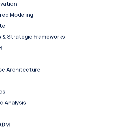
ovation
red Modeling
te
s & Strategic Frameworks
l
se Architecture
cs
c Analysis
ADM