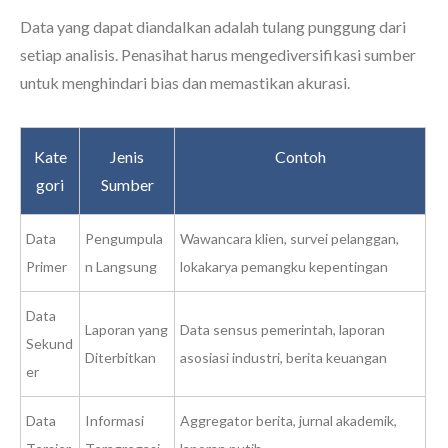
Data yang dapat diandalkan adalah tulang punggung dari
setiap analisis. Penasihat harus mengediversifikasi sumber
untuk menghindari bias dan memastikan akurasi.
Kate
Jenis
Contoh
gori
Sumber
Data
Pengumpula
Wawancara klien, survei pelanggan,
Primer
n Langsung
lokakarya pemangku kepentingan
Data
Laporan yang
Data sensus pemerintah, laporan
Sekund
Diterbitkan
asosiasi industri, berita keuangan
er
Data
Informasi
Aggregator berita, jurnal akademik,