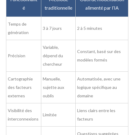
é
traditionnelle
alimenté par l’IA
Temps de
3 à 7 jours
2 à 5 minutes
génération
Variable,
Constant, basé sur des
Précision
dépend du
modèles formés
chercheur
Cartographie
Manuelle,
Automatisée, avec une
des facteurs
sujette aux
logique spécifique au
externes
oublis
domaine
Visibilité des
Liens clairs entre les
Limitée
interconnexions
facteurs
Questions suggérées