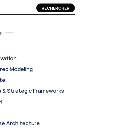
RECHERCHER
S
ovation
red Modeling
te
s & Strategic Frameworks
l
se Architecture