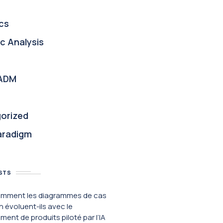
cs
c Analysis
ADM
orized
aradigm
STS
Comment les diagrammes de cas
on évoluent-ils avec le
ent de produits piloté par l’IA