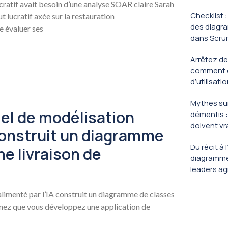
cratif avait besoin d’une analyse SOAR claire Sarah
Checklist 
t lucratif axée sur la restauration
des diagra
e évaluer ses
dans Scr
Arrêtez de 
comment c
d’utilisati
Mythes sur
el de modélisation
démentis :
doivent vr
 construit un diagramme
Du récit à
e livraison de
diagrammes
leaders ag
limenté par l’IA construit un diagramme de classes
inez que vous développez une application de