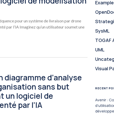
logiciel de modélisation
Example
OpenDo
uence pour un système de livraison par drone
Strategi
nté par l’IA Imaginez qu’un utilisateur soumet une
SysML
TOGAF 
UML
Uncateg
Visual P
n diagramme d’analyse
ganisation sans but
RECENT PO
nt un logiciel de
Avenir : 
nté par l’IA
d’utilisati
développem