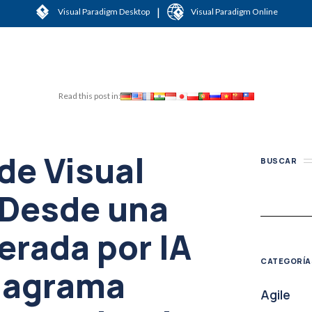
|
Visual Paradigm Desktop
Visual Paradigm Online
Read this post in:
de Visual
BUSCAR
 Desde una
erada por IA
CATEGORÍA
diagrama
Agile