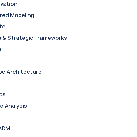
ovation
red Modeling
te
s & Strategic Frameworks
l
se Architecture
cs
c Analysis
ADM