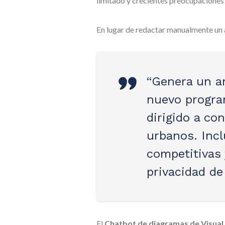
limitado y crecientes preocupaciones 
En lugar de redactar manualmente un 
“Genera un a
nuevo progra
dirigido a co
urbanos. Inc
competitivas
privacidad de
El
Chatbot de diagramas de Visual