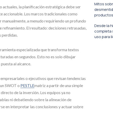
Mitos sobr
actuales, la planificación estratégica debe ser
desmentido
te accionable. Los marcos tradicionales como
productos
ar manualmente, a menudo requiriendo un profundo
Desde la h
 refinamiento. El resultado: decisiones retrasadas,
completa 
 perdidas.
uso para l
erramienta especializada que transforma textos
cturadas en segundos. Esto no es solo dibujar
 puesta al alcance.
 empresariales o ejecutivos que revisan tendencias
ar un SWOT o
PESTLE
matriz a partir de una simple
directo de la inversión. Los equipos ya no
blas ni debatiendo sobre la alineación de
se en interpretar las conclusiones y actuar sobre