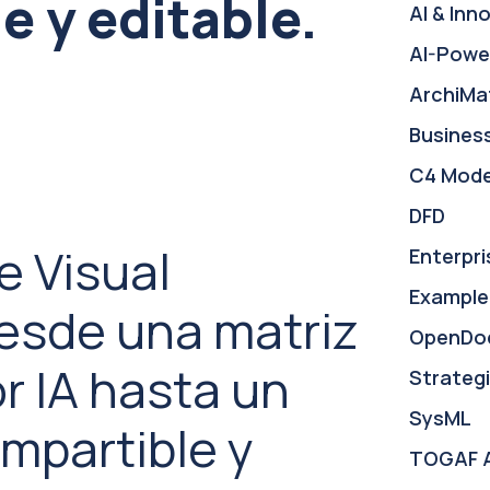
e y editable.
AI & Inn
AI-Powe
ArchiMa
Busines
C4 Mode
DFD
e Visual
Enterpri
Example
esde una matriz
OpenDo
r IA hasta un
Strategi
SysML
mpartible y
TOGAF 