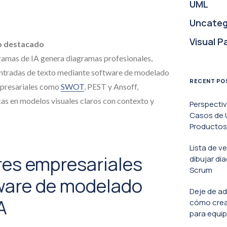
UML
Uncateg
Visual P
o destacado
ramas de IA genera diagramas profesionales,
 entradas de texto mediante software de modelado
RECENT PO
mpresariales como
SWOT
, PEST y Ansoff,
as en modelos visuales claros con contexto y
Perspecti
Casos de U
Productos 
Lista de v
eres empresariales
dibujar di
Scrum
ware de modelado
Deje de ad
A
cómo crea
para equip