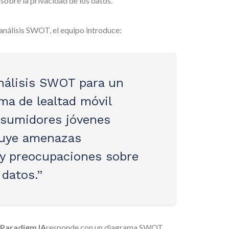
sobre la privacidad de los datos.
análisis SWOT, el equipo introduce:
nálisis SWOT para un
ma de lealtad móvil
nsumidores jóvenes
luye amenazas
 y preocupaciones sobre
 datos.”
 Paradigm IA
responde con un diagrama SWOT