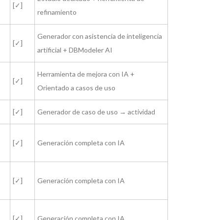
[✓]
refinamiento
Generador con asistencia de inteligencia
[✓]
artificial + DBModeler AI
Herramienta de mejora con IA +
[✓]
Orientado a casos de uso
[✓]
Generador de caso de uso → actividad
[✓]
Generación completa con IA
[✓]
Generación completa con IA
[✓]
Generación completa con IA