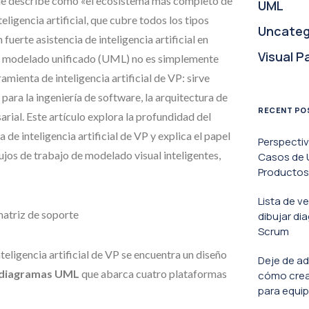
o que describe como «el ecosistema más completo de
UML
eligencia artificial, que cubre todos los tipos
Uncateg
uerte asistencia de inteligencia artificial en
Visual P
de modelado unificado (UML) no es simplemente
amienta de inteligencia artificial de VP: sirve
ra la ingeniería de software, la arquitectura de
RECENT PO
rial. Este artículo explora la profundidad del
e inteligencia artificial de VP y explica el papel
Perspecti
jos de trabajo de modelado visual inteligentes,
Casos de U
Productos 
Lista de v
atriz de soporte
dibujar di
Scrum
teligencia artificial de VP se encuentra un diseño
Deje de ad
a diagramas UML
que abarca cuatro plataformas
cómo crea
para equip