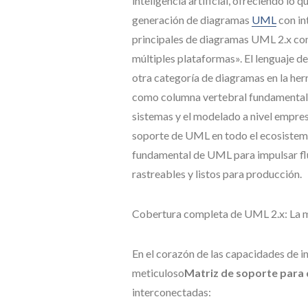
inteligencia artificial, ofreciendo l
generación de diagramas
UML
con int
principales de diagramas UML 2.x con f
múltiples plataformas». El lenguaje 
otra categoría de diagramas en la herr
como columna vertebral fundamental pa
sistemas y el modelado a nivel empresa
soporte de UML en todo el ecosistema d
fundamental de UML para impulsar flu
rastreables y listos para producción.
Cobertura completa de UML 2.x: La m
En el corazón de las capacidades de in
meticuloso
Matriz de soporte par
interconectadas: