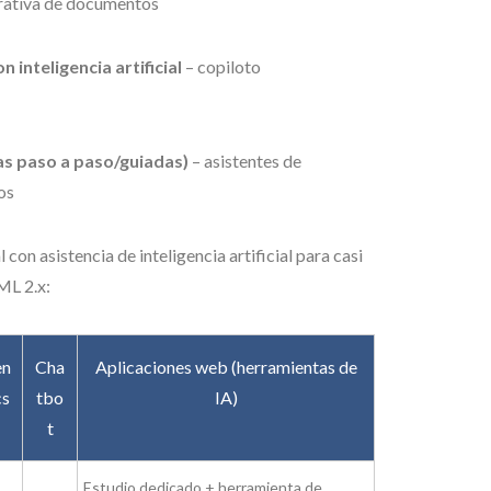
rativa de documentos
inteligencia artificial
– copiloto
as paso a paso/guiadas)
– asistentes de
dos
con asistencia de inteligencia artificial para casi
ML 2.x:
n
Cha
Aplicaciones web (herramientas de
s
tbo
IA)
t
Estudio dedicado + herramienta de