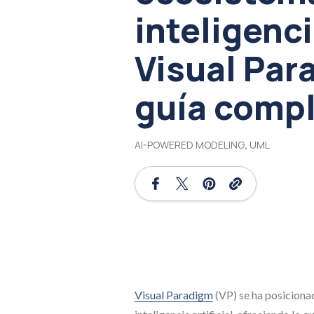
inteligenci
Visual Par
guía comp
AI-POWERED MODELING
,
UML
Visual Paradigm
(VP) se ha posiciona