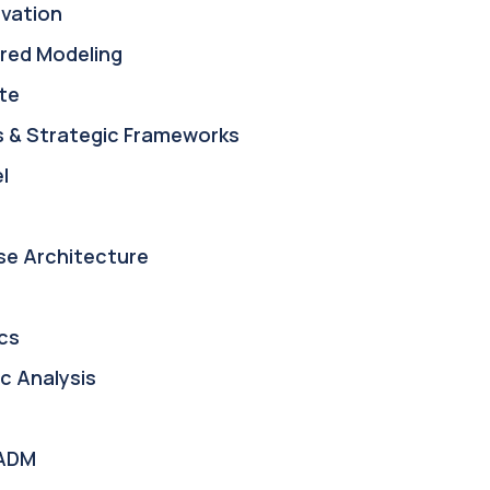
ovation
red Modeling
te
s & Strategic Frameworks
l
se Architecture
cs
c Analysis
ADM