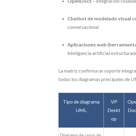
OpenDocs
– integración colabo
Chatbot de modelado visual con 
conversacional
Aplicaciones web (herramient
inteligencia artificial estructura
La matriz confirma un soporte integral 
todos los diagramas principales de U
Tipo de diagrama
VP
Ope
UML
Deskt
Doc
op
Diagrama de casos de