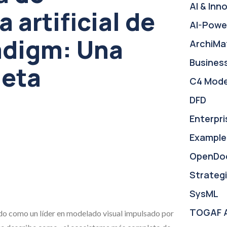
AI & Inn
a artificial de
AI-Powe
adigm: Una
ArchiMa
Busines
leta
C4 Mode
DFD
Enterpri
Example
OpenDo
Strategi
SysML
TOGAF 
do como un líder en modelado visual impulsado por