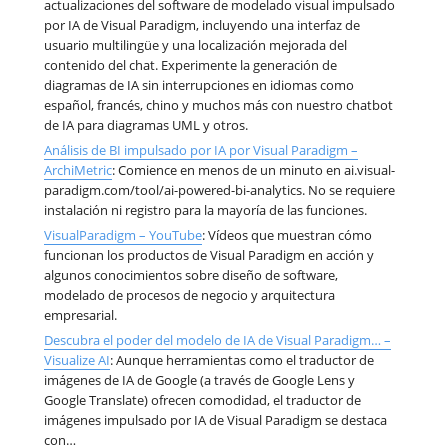
actualizaciones del software de modelado visual impulsado
por IA de Visual Paradigm, incluyendo una interfaz de
usuario multilingüe y una localización mejorada del
contenido del chat. Experimente la generación de
diagramas de IA sin interrupciones en idiomas como
español, francés, chino y muchos más con nuestro chatbot
de IA para diagramas UML y otros.
Análisis de BI impulsado por IA por Visual Paradigm –
ArchiMetric
: Comience en menos de un minuto en ai.visual-
paradigm.com/tool/ai-powered-bi-analytics. No se requiere
instalación ni registro para la mayoría de las funciones.
VisualParadigm – YouTube
: Vídeos que muestran cómo
funcionan los productos de Visual Paradigm en acción y
algunos conocimientos sobre diseño de software,
modelado de procesos de negocio y arquitectura
empresarial.
Descubra el poder del modelo de IA de Visual Paradigm… –
Visualize AI
: Aunque herramientas como el traductor de
imágenes de IA de Google (a través de Google Lens y
Google Translate) ofrecen comodidad, el traductor de
imágenes impulsado por IA de Visual Paradigm se destaca
con…