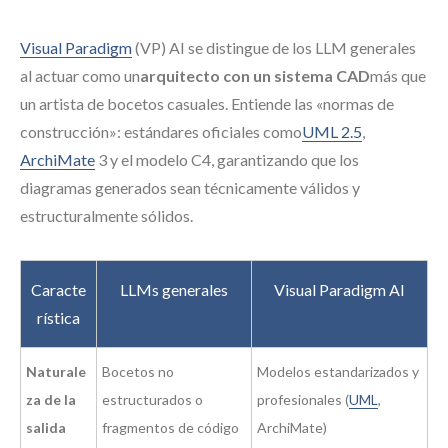
Visual Paradigm
(VP) AI se distingue de los LLM generales
al actuar como un
arquitecto con un sistema CAD
más que
un artista de bocetos casuales. Entiende las «normas de
construcción»: estándares oficiales como
UML 2.5
,
ArchiMate
3 y el modelo C4, garantizando que los
diagramas generados sean técnicamente válidos y
estructuralmente sólidos.
Caracte
LLMs generales
Visual Paradigm AI
rística
Naturale
Bocetos no
Modelos estandarizados y
za de la
estructurados o
profesionales (
UML
,
salida
fragmentos de código
ArchiMate)