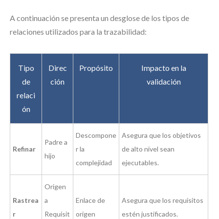
A continuación se presenta un desglose de los tipos de
relaciones utilizados para la trazabilidad:
Tipo
Direc
Propósito
Impacto en la
de
ción
validación
relaci
ón
Descompone
Asegura que los objetivos
Padre a
Refinar
r la
de alto nivel sean
hijo
complejidad
ejecutables.
Origen
Rastrea
a
Enlace de
Asegura que los requisitos
r
Requisit
origen
estén justificados.