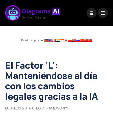
|
Visual Paradigm Desktop
Visual Paradigm Online
Read this post in:
El Factor ‘L’:
Manteniéndose al día
con los cambios
legales gracias a la IA
BUSINESS & STRATEGIC FRAMEWORKS