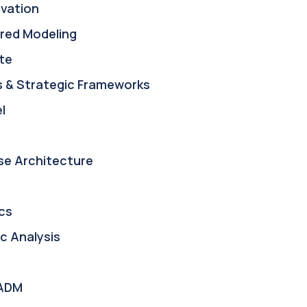
ovation
red Modeling
te
s & Strategic Frameworks
l
se Architecture
cs
c Analysis
ADM