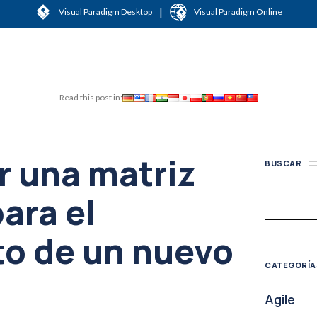
|
Visual Paradigm Desktop
Visual Paradigm Online
Read this post in:
 una matriz
BUSCAR
ara el
o de un nuevo
CATEGORÍA
Agile