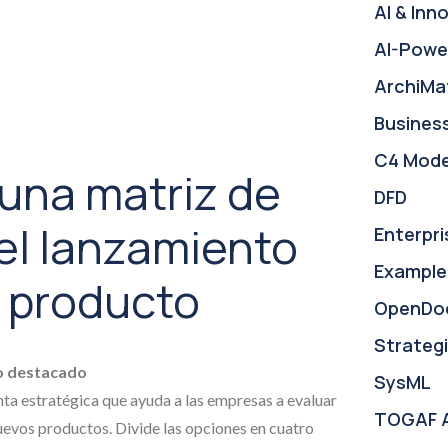
AI & Inn
AI-Powe
ArchiMa
Busines
C4 Mode
una matriz de
DFD
el lanzamiento
Enterpri
Example
 producto
OpenDo
Strategi
o destacado
SysML
nta estratégica que ayuda a las empresas a evaluar
TOGAF 
evos productos. Divide las opciones en cuatro