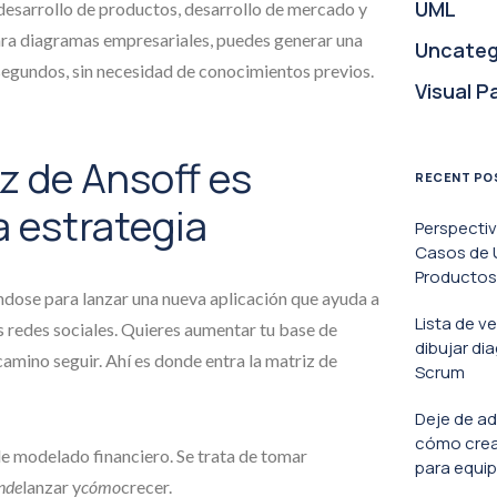
UML
desarrollo de productos, desarrollo de mercado y
ara diagramas empresariales, puedes generar una
Uncateg
 segundos, sin necesidad de conocimientos previos.
Visual P
iz de Ansoff es
RECENT PO
a estrategia
Perspecti
Casos de U
Productos 
ndose para lanzar una nueva aplicación que ayuda a
Lista de v
 redes sociales. Quieres aumentar tu base de
dibujar di
camino seguir. Ahí es donde entra la matriz de
Scrum
Deje de ad
cómo crea
de modelado financiero. Se trata de tomar
para equip
nde
lanzar y
cómo
crecer.