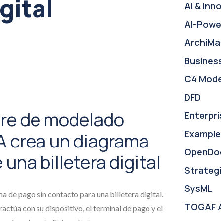
igital
AI & Inn
AI-Powe
ArchiMa
Busines
C4 Mode
DFD
re de modelado
Enterpri
Example
A crea un diagrama
OpenDo
una billetera digital
Strategi
SysML
a de pago sin contacto para una billetera digital.
TOGAF 
ctúa con su dispositivo, el terminal de pago y el