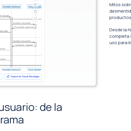
Mitos sobr
desmentido
productos
Desde la h
completa 
uso para l
 usuario: de la
agrama