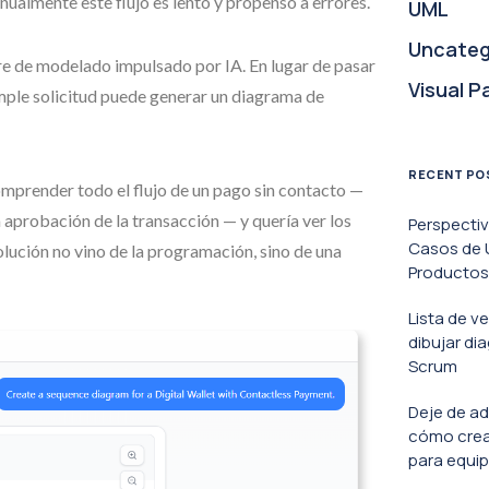
nualmente este flujo es lento y propenso a errores.
UML
Uncateg
re de modelado impulsado por IA. En lugar de pasar
Visual P
mple solicitud puede generar un diagrama de
RECENT PO
omprender todo el flujo de un pago sin contacto —
a aprobación de la transacción — y quería ver los
Perspecti
Casos de U
lución no vino de la programación, sino de una
Productos 
Lista de v
dibujar di
Scrum
Deje de ad
cómo crea
para equip