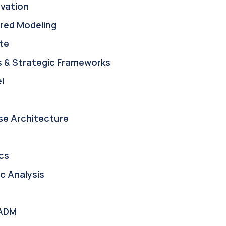
ovation
red Modeling
te
s & Strategic Frameworks
l
se Architecture
cs
c Analysis
ADM