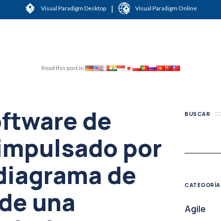
|
Visual Paradigm Desktop
Visual Paradigm Online
Read this post in:
ftware de
BUSCAR
impulsado por
 diagrama de
CATEGORÍA
de una
Agile