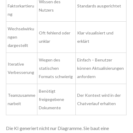
Wissen des
Faktorkartieru
Standards ausgerichtet
Nutzers
ng
Wechselwirku
Oft fehlend oder
Klar visualisiert und
ngen
unklar
erklärt
dargestellt
Wegen des
Einfach – Benutzer
Iterative
statischen
können Aktualisierungen
Verbesserung
Formats schwierig
anfordern
Benötigt
Teamzusamme
Der Kontext wird in der
freigegebene
narbeit
Chatverlauf erhalten
Dokumente
Die KI generiert nicht nur Diagramme. Sie baut eine