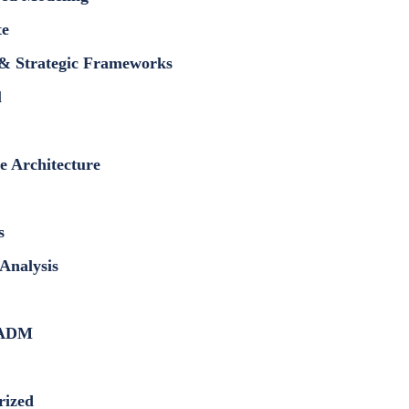
red Modeling
te
s & Strategic Frameworks
l
se Architecture
cs
c Analysis
ADM
orized