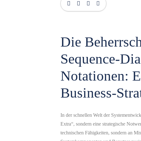
Die Beherrs
Sequence-
Notationen: 
für Busines
In der schnellen Welt der Systementw
„schönes Extra“, sondern eine strateg
an mangelnden technischen Fähigkeite