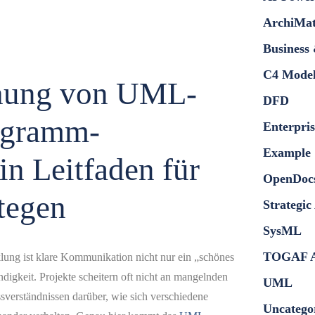
AI-Powe
ArchiMa
Busines
C4 Mode
chung von UML-
DFD
Diagramm-
Enterpri
Example
Ein Leitfaden
OpenDo
s-Strategen
Strategi
SysML
TOGAF 
icklung ist klare Kommunikation nicht nur ein
ische Notwendigkeit. Projekte scheitern oft nicht
UML
n, sondern an Missverständnissen darüber, wie
Uncateg