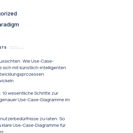
orized
aradigm
STS
ussichten: Wie Use-Case-
sich mit künstlich-intelligenten
twicklungsprozessen
wickeln
: 10 wesentliche Schritte zur
g genauer Use-Case-Diagramme im
enutzerbedürfnisse zu raten: So
du klare Use-Case-Diagramme für
ms