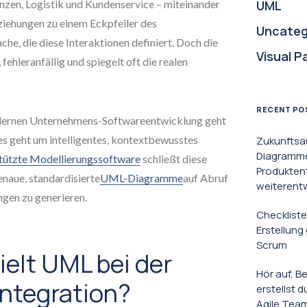
nzen, Logistik und Kundenservice – miteinander
UML
eziehungen zu einem Eckpfeiler des
Uncateg
he, die diese Interaktionen definiert. Doch die
Visual P
fehleranfällig und spiegelt oft die realen
RECENT PO
dernen Unternehmens-Softwareentwicklung geht
es geht um intelligentes, kontextbewusstes
Zukunftsa
Diagramme 
tützte Modellierungssoftware
schließt diese
Produkten
enaue, standardisierte
UML-Diagramme
auf Abruf
weiterent
ngen zu generieren.
Checkliste
Erstellun
Scrum
ielt UML bei der
Hör auf, B
ntegration?
erstellst 
Agile Tea