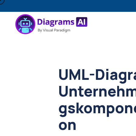
UML-Diagr
Unterneh
gskompone
on