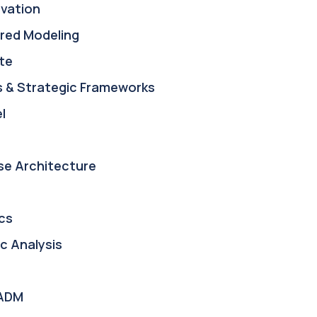
ovation
red Modeling
te
s & Strategic Frameworks
l
se Architecture
cs
c Analysis
ADM