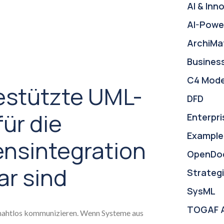
AI & Inn
AI-Powe
ArchiMa
Busines
C4 Mode
estützte UML-
DFD
ür die
Enterpri
Example
nsintegration
OpenDo
ar sind
Strategi
SysML
TOGAF 
htlos kommunizieren. Wenn Systeme aus