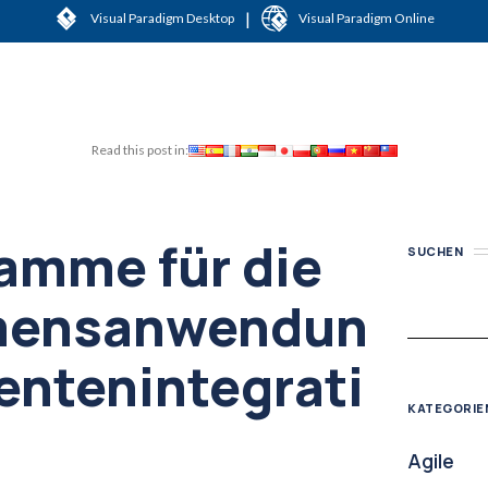
|
Visual Paradigm Desktop
Visual Paradigm Online
Read this post in:
amme für die
SUCHEN
mensanwendun
ntenintegrati
KATEGORIE
Agile