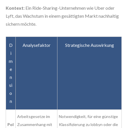
Kontext:
Ein Ride-Sharing-Unternehmen wie Uber oder
Lyft, das Wachstum in einem gesättigten Markt nachhaltig
sichern möchte.
D
Analysefaktor
Strategische Auswirkung
i
m
e
n
si
o
n
Arbeitsgesetze im
Notwendigkeit, für eine günstige
Pol
Zusammenhang mit
Klassifizierung zu lobbyn oder die