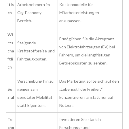
itis
Arbeitnehmern im
Kostenmodelle für
ch
Gig-Economy-
Mitarbeiterleistungen
Bereich.
anzupassen.
Wi
Ermöglichen Sie die Akzeptanz
rts
Steigende
von Elektrofahrzeugen (EV) bei
cha
Kraftstoffpreise und
Fahrern, um die langfristigen
ftli
Fahrzeugkosten.
Betriebskosten zu senken.
ch
Verschiebung hin zu
Das Marketing sollte sich auf den
So
gemeinsam
„Lebensstil der Freiheit“
zial
genutzter Mobilität
konzentrieren, anstatt nur auf
statt Eigentum.
Nutzen.
Te
Investieren Sie stark in
chn
Forschungs- und