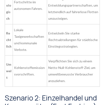
Fortschritte im
olo
Entwicklungspartnerschaften, um
autonomen Fahren.
gis
letztendlich auf fahrerlose Flotten
ch
umzusteigen.
Lokale
Re
Entwickeln Sie starke
Taxigewerkschaften
cht
Rechtsabteilungen für städtische
und kommunale
lich
Einstiegsstrategien.
Verbote.
Verpflichten Sie sich zu einem
Um
Kohlenstoffemission
Netto-Null-Kohlenstoff-Ziel, um
wel
svorschriften.
umweltbewusste Verbraucher
t
anzuziehen.
Szenario 2: Einzelhandel und