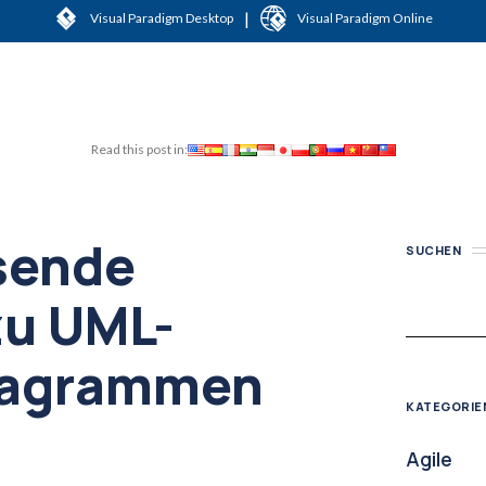
|
Visual Paradigm Desktop
Visual Paradigm Online
Read this post in:
sende
SUCHEN
zu UML-
iagrammen
KATEGORIE
Agile