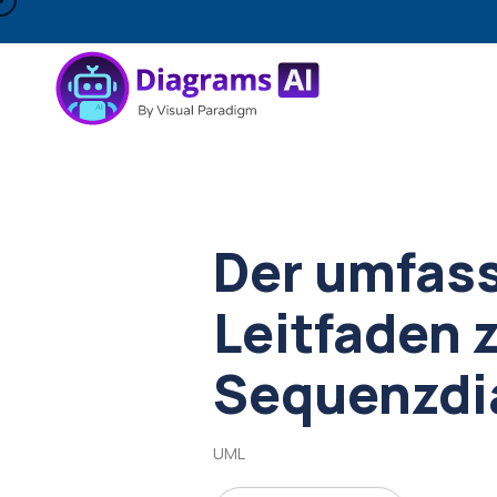
Der umfas
Leitfaden 
Sequenzd
UML