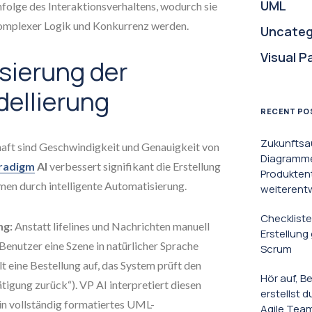
UML
nfolge des Interaktionsverhaltens, wodurch sie
komplexer Logik und Konkurrenz werden.
Uncateg
Visual P
sierung der
dellierung
RECENT PO
Zukunftsa
aft sind Geschwindigkeit und Genauigkeit von
Diagramme 
aradigm
AI
verbessert signifikant die Erstellung
Produkten
n durch intelligente Automatisierung.
weiterent
Checkliste
ng:
Anstatt lifelines und Nachrichten manuell
Erstellun
Benutzer eine Szene in natürlicher Sprache
Scrum
lt eine Bestellung auf, das System prüft den
Hör auf, B
tigung zurück“). VP AI interpretiert diesen
erstellst 
in vollständig formatiertes UML-
Agile Tea