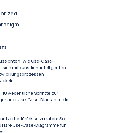
orized
aradigm
STS
ussichten: Wie Use-Case-
sich mit künstlich-intelligenten
twicklungsprozessen
wickeln
: 10 wesentliche Schritte zur
g genauer Use-Case-Diagramme im
enutzerbedürfnisse zu raten: So
du klare Use-Case-Diagramme für
ms