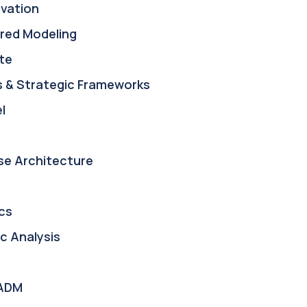
ovation
red Modeling
te
s & Strategic Frameworks
l
se Architecture
cs
c Analysis
ADM