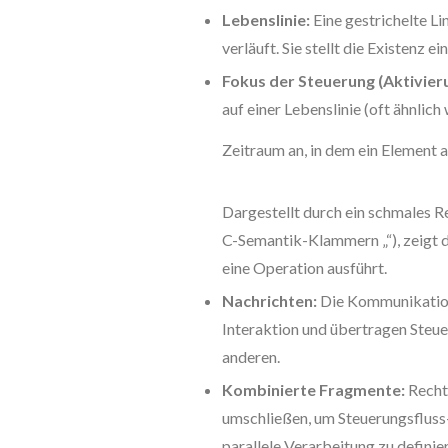
Lebenslinie:
Eine gestrichelte L
verläuft. Sie stellt die Existenz 
Fokus der Steuerung (Aktivier
auf einer Lebenslinie (oft ähnlic
Zeitraum an, in dem ein Element a
Dargestellt durch ein schmales Re
C-Semantik-Klammern „“), zeigt d
eine Operation ausführt.
Nachrichten:
Die Kommunikation 
Interaktion und übertragen Steu
anderen.
Kombinierte Fragmente:
Rechte
umschließen, um Steuerungsfluss-
parallele Verarbeitung zu definie