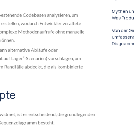
Mythen um
bestehende Codebasen analysieren, um
Was Produ
rstellen, wodurch Entwickler veraltete
Von der Ge
komplexe Methodenaufrufe ohne manuelle
umfassend
können.
Diagrammen
ann alternative Abläufe oder
 auf Lager“-Szenarien) vorschlagen, um
mm Randfälle abdeckt, die als kombinierte
pte
idmet, ist es entscheidend, die grundlegenden
n Sequenzdiagramm besteht.