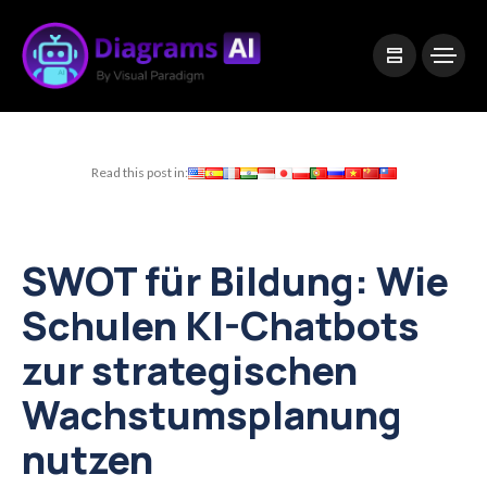
|
Visual Paradigm Desktop
Visual Paradigm Online
Read this post in:
SWOT für Bildung: Wie
Schulen KI-Chatbots
zur strategischen
Wachstumsplanung
nutzen