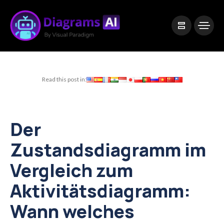
|
Visual Paradigm Desktop
Visual Paradigm Online
Read this post in:
Der
Zustandsdiagramm im
Vergleich zum
Aktivitätsdiagramm:
Wann welches