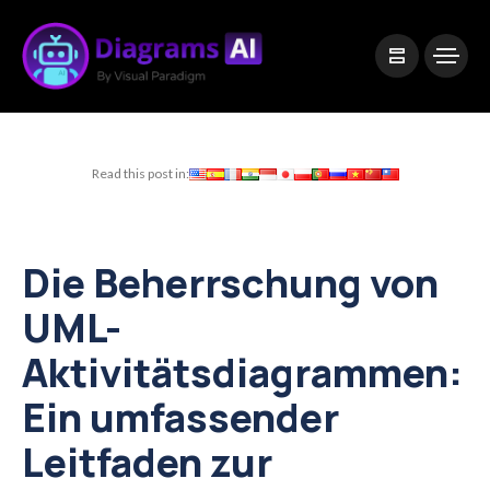
|
Visual Paradigm Desktop
Visual Paradigm Online
Read this post in:
Die Beherrschung von
UML-
Aktivitätsdiagrammen:
Ein umfassender
Leitfaden zur