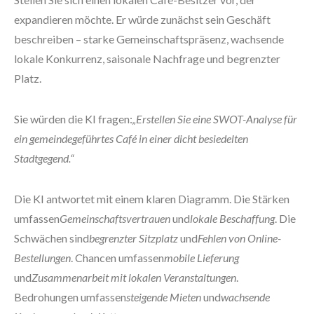
expandieren möchte. Er würde zunächst sein Geschäft
beschreiben – starke Gemeinschaftspräsenz, wachsende
lokale Konkurrenz, saisonale Nachfrage und begrenzter
Platz.
Sie würden die KI fragen:
„Erstellen Sie eine SWOT-Analyse für
ein gemeindegeführtes Café in einer dicht besiedelten
Stadtgegend.“
Die KI antwortet mit einem klaren Diagramm. Die Stärken
umfassen
Gemeinschaftsvertrauen
und
lokale Beschaffung
. Die
Schwächen sind
begrenzter Sitzplatz
und
Fehlen von Online-
Bestellungen
. Chancen umfassen
mobile Lieferung
und
Zusammenarbeit mit lokalen Veranstaltungen
.
Bedrohungen umfassen
steigende Mieten
und
wachsende