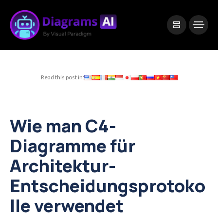
|
Visual Paradigm Desktop
Visual Paradigm Online
Read this post in:
Wie man C4-
Diagramme für
Architektur-
Entscheidungsprotoko
lle verwendet