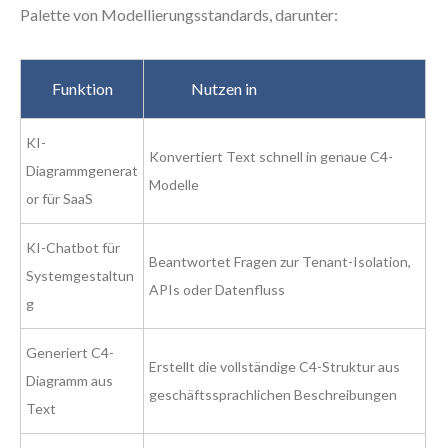
Palette von Modellierungsstandards, darunter:
Funktion
Nutzen in
C4-Modellierung
KI-
Konvertiert Text schnell in genaue C4-
Diagrammgenerat
Modelle
or für SaaS
KI-Chatbot für
Beantwortet Fragen zur Tenant-Isolation,
Systemgestaltun
APIs oder Datenfluss
g
Generiert C4-
Erstellt die vollständige C4-Struktur aus
Diagramm aus
geschäftssprachlichen Beschreibungen
Text