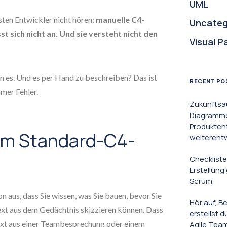
UML
isten Entwickler nicht hören:
manuelle C4-
Uncateg
st sich nicht an. Und sie versteht nicht den
Visual P
n es. Und es per Hand zu beschreiben? Das ist
RECENT PO
mer Fehler.
Zukunftsa
Diagramme 
Produkten
 am Standard-C4-
weiterent
Checkliste
Erstellun
Scrum
n aus, dass Sie wissen, was Sie bauen, bevor Sie
Hör auf, B
ext aus dem Gedächtnis skizzieren können. Dass
erstellst 
ext aus einer Teambesprechung oder einem
Agile Tea