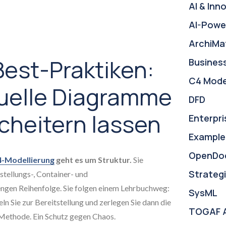
AI & Inn
AI-Powe
ArchiMa
est-Praktiken:
Busines
C4 Mode
elle Diagramme
DFD
cheitern lassen
Enterpri
Example
OpenDo
-Modellierung
geht es um Struktur.
Sie
Strategi
stellungs-, Container- und
gen Reihenfolge. Sie folgen einem Lehrbuchweg:
SysML
n Sie zur Bereitstellung und zerlegen Sie dann die
TOGAF 
e Methode. Ein Schutz gegen Chaos.