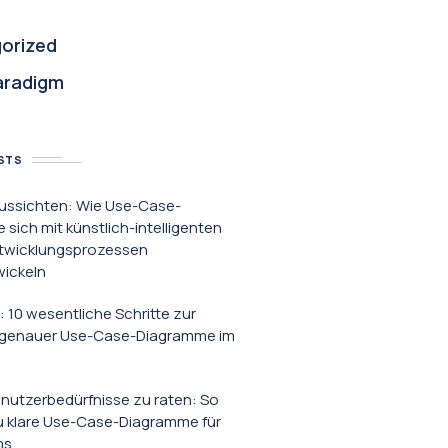
orized
aradigm
STS
ussichten: Wie Use-Case-
sich mit künstlich-intelligenten
twicklungsprozessen
wickeln
: 10 wesentliche Schritte zur
g genauer Use-Case-Diagramme im
enutzerbedürfnisse zu raten: So
du klare Use-Case-Diagramme für
ms