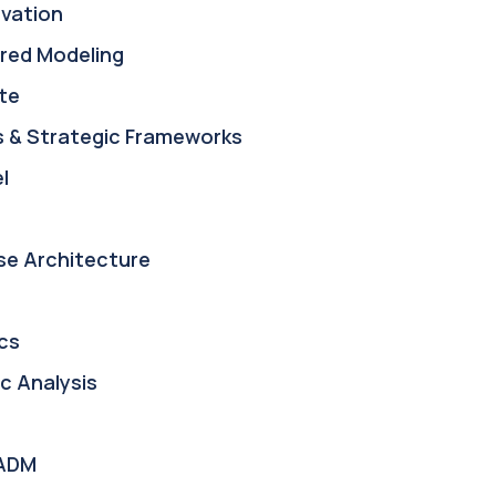
ovation
red Modeling
te
s & Strategic Frameworks
l
se Architecture
cs
c Analysis
ADM