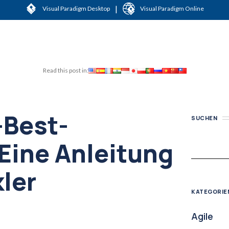
|
Visual Paradigm Desktop
Visual Paradigm Online
Read this post in:
-Best-
SUCHEN
 Eine Anleitung
kler
KATEGORIE
Agile