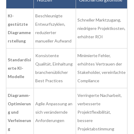
KI-
Beschleunigte
Schneller Marktzugang,
gestützte
Entwurfszyklen,
niedrigere Projektkosten,
Diagramme
reduzierter
erhöhter ROI
rstellung
manueller Aufwand
Konsistente
Minimierte Fehler,
Standardisi
Qualität, Einhaltung
erhöhtes Vertrauen der
erte KI-
branchenüblicher
Stakeholder, vereinfachte
Modelle
Best Practices
Compliance
Diagramm-
Verringerte Nacharbeit,
Optimierun
Agile Anpassung an
verbesserte
g und
sich verändernde
Projektflexibilität,
Verfeinerun
Anforderungen
bessere
g
Projektabstimmung