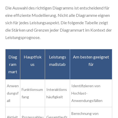
Die Auswahl des richtigen Diagramms ist entscheidend für
eine effiziente Modellierung. Nicht alle Diagramme eignen
sich für jedes Leistungsaspekt. Die folgende Tabelle zeigt
die Stärken und Grenzen jeder Diagrammart im Kontext der
Leistungsprognose.
Diag
Hauptfok
Leistungs
Am besten geeignet
ram
us
maßstab
für
mart
Anwen
Identifizieren von
Funktionsum
Interaktions
dungsf
Hochlast-
fang
häufigkeit
all
Anwendungsfällen
Berechnung von
Aktivit
Prozessablau
Gesamtlaufz