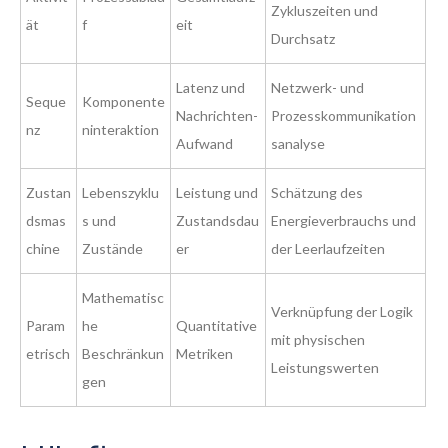
Zykluszeiten und
ät
f
eit
Durchsatz
Latenz und
Netzwerk- und
Seque
Komponente
Nachrichten-
Prozesskommunikation
nz
ninteraktion
Aufwand
sanalyse
Zustan
Lebenszyklu
Leistung und
Schätzung des
dsmas
s und
Zustandsdau
Energieverbrauchs und
chine
Zustände
er
der Leerlaufzeiten
Mathematisc
Verknüpfung der Logik
Param
he
Quantitative
mit physischen
etrisch
Beschränkun
Metriken
Leistungswerten
gen