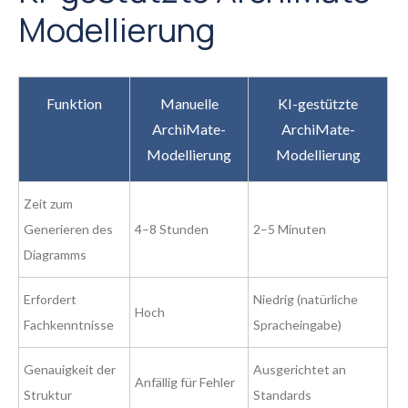
Modellierung
Funktion
Manuelle
KI-gestützte
ArchiMate-
ArchiMate-
Modellierung
Modellierung
Zeit zum
Generieren des
4–8 Stunden
2–5 Minuten
Diagramms
Erfordert
Niedrig (natürliche
Hoch
Fachkenntnisse
Spracheingabe)
Genauigkeit der
Ausgerichtet an
Anfällig für Fehler
Struktur
Standards