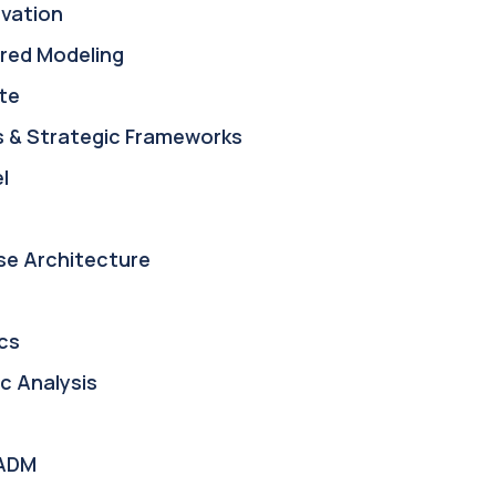
ovation
red Modeling
te
s & Strategic Frameworks
l
se Architecture
cs
c Analysis
ADM