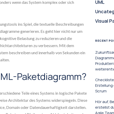
UML
sonders wenn das System komplex oder sich
Uncateg
Visual P
gstools ins Spiel, die textuelle Beschreibungen
diagramme generieren. Es geht hier nicht nur um
kognitive Belastung zu reduzieren und die
RECENT PO
chichtarchitekturen zu verbessern. Mit dem
Zukunftsa
ystem beschreiben und innerhalb von Sekunden ein
Diagramme 
alten.
Produkten
weiterent
-UML-Paketdiagramm?
Checkliste
Erstellun
Scrum
rschiedene Teile eines Systems in logische Pakete
weise Architektur des Systems widerspiegeln. Diese
Hör auf, B
erstellst 
ice, Domain oder Datendauerhaftigkeit darstellen.
Agile Tea