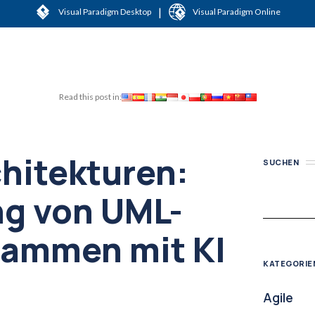
|
Visual Paradigm Desktop
Visual Paradigm Online
Read this post in:
hitekturen:
SUCHEN
ng von UML-
rammen mit KI
KATEGORIE
Agile