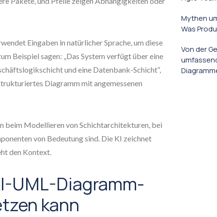
ere Pakete, und Pfeile zeigen Abhängigkeiten oder
Mythen um
Was Produ
ndet Eingaben in natürlicher Sprache, um diese
Von der Ge
um Beispiel sagen: „Das System verfügt über eine
umfassend
chäftslogikschicht und eine Datenbank-Schicht“,
Diagrammen
s, strukturiertes Diagramm mit angemessenen
m beim Modellieren von Schichtarchitekturen, bei
onenten von Bedeutung sind. Die KI zeichnet
eht den Kontext.
KI-UML-Diagramm-
etzen kann