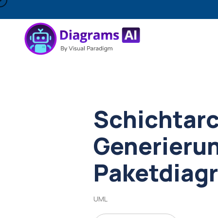
Schichtarc
Generieru
Paketdiag
UML