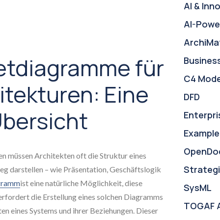
AI & Inn
AI-Powe
ArchiMa
etdiagramme für
Busines
C4 Mode
itekturen: Eine
DFD
Übersicht
Enterpri
Example
OpenDo
 müssen Architekten oft die Struktur eines
Strategi
g darstellen – wie Präsentation, Geschäftslogik
gramm
ist eine natürliche Möglichkeit, diese
SysML
l erfordert die Erstellung eines solchen Diagramms
TOGAF 
en eines Systems und ihrer Beziehungen. Dieser