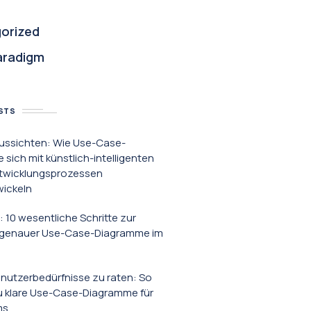
orized
aradigm
STS
ussichten: Wie Use-Case-
sich mit künstlich-intelligenten
twicklungsprozessen
wickeln
: 10 wesentliche Schritte zur
g genauer Use-Case-Diagramme im
enutzerbedürfnisse zu raten: So
du klare Use-Case-Diagramme für
ms