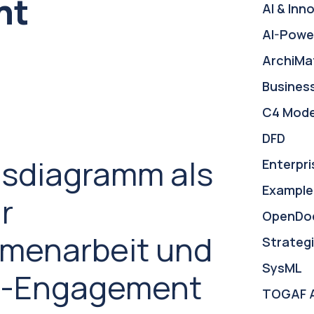
nt
AI & Inn
AI-Powe
ArchiMa
Busines
C4 Mode
DFD
dsdiagramm als
Enterpri
Example
r
OpenDo
enarbeit und
Strategi
SysML
r-Engagement
TOGAF 