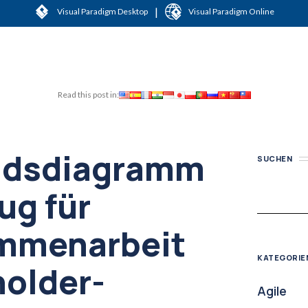
|
Visual Paradigm Desktop
Visual Paradigm Online
Read this post in:
ndsdiagramm
SUCHEN
ug für
mmenarbeit
KATEGORIE
older-
Agile