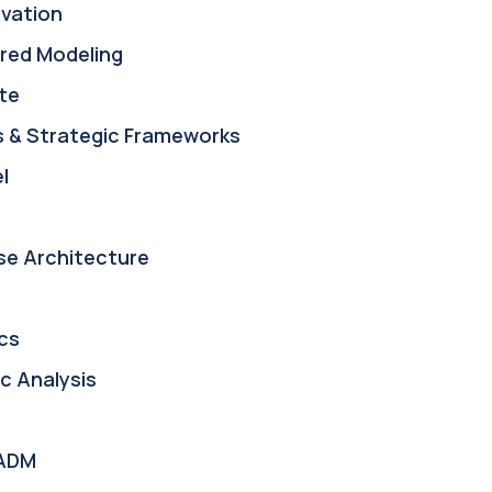
ovation
red Modeling
te
s & Strategic Frameworks
l
se Architecture
cs
c Analysis
ADM