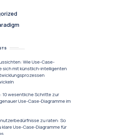
orized
aradigm
STS
ussichten: Wie Use-Case-
sich mit künstlich-intelligenten
twicklungsprozessen
wickeln
: 10 wesentliche Schritte zur
g genauer Use-Case-Diagramme im
enutzerbedürfnisse zu raten: So
du klare Use-Case-Diagramme für
ms