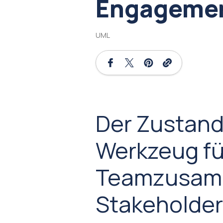
Engageme
UML
Der Zustan
Werkzeug fü
Teamzusamm
Stakeholde