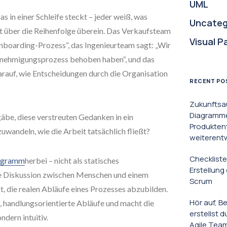
UML
as in einer Schleife steckt – jeder weiß, was
Uncateg
 über die Reihenfolge überein. Das Verkaufsteam
Visual P
Onboarding-Prozess“, das Ingenieurteam sagt: „Wir
Genehmigungsprozess behoben haben“, und das
rauf, wie Entscheidungen durch die Organisation
RECENT PO
Zukunftsa
Diagramme 
äbe, diese verstreuten Gedanken in ein
Produkten
andeln, wie die Arbeit tatsächlich fließt?
weiterent
Checkliste
agramm
herbei – nicht als statisches
Erstellun
ge Diskussion zwischen Menschen und einem
Scrum
ft, die realen Abläufe eines Prozesses abzubilden.
Hör auf, B
, handlungsorientierte Abläufe und macht die
erstellst 
dern intuitiv.
Agile Tea