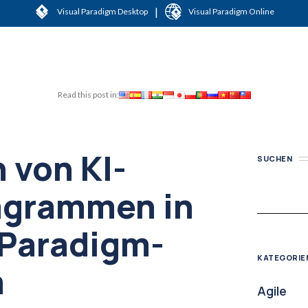
|
Visual Paradigm Desktop
Visual Paradigm Online
Read this post in:
 von KI-
SUCHEN
agrammen in
 Paradigm-
KATEGORIE
m
Agile