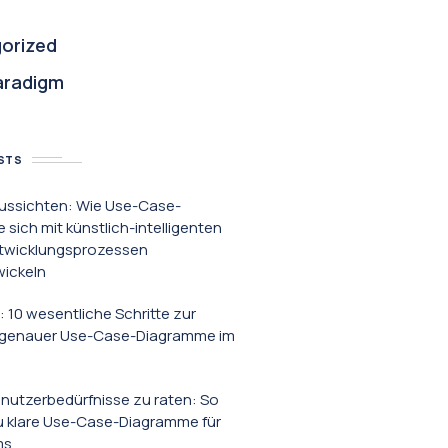
orized
aradigm
STS
ussichten: Wie Use-Case-
sich mit künstlich-intelligenten
twicklungsprozessen
wickeln
: 10 wesentliche Schritte zur
g genauer Use-Case-Diagramme im
enutzerbedürfnisse zu raten: So
du klare Use-Case-Diagramme für
ms