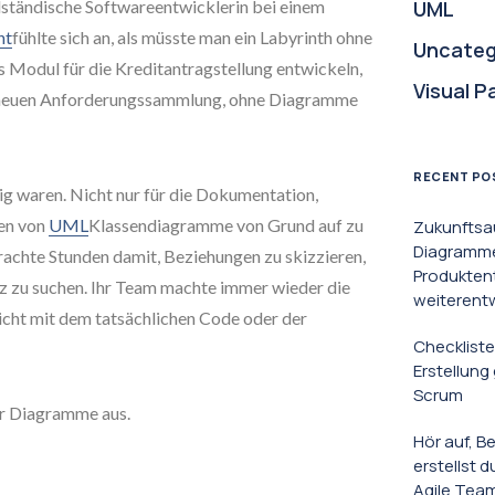
elständische Softwareentwicklerin bei einem
UML
nt
fühlte sich an, als müsste man ein Labyrinth ohne
Uncateg
s Modul für die Kreditantragstellung entwickeln,
Visual P
r neuen Anforderungssammlung, ohne Diagramme
RECENT PO
g waren. Nicht nur für die Dokumentation,
len von
UML
Klassendiagramme von Grund auf zu
Zukunftsa
Diagramme 
brachte Stunden damit, Beziehungen zu skizzieren,
Produkten
nz zu suchen. Ihr Team machte immer wieder die
weiterent
nicht mit dem tatsächlichen Code oder der
Checkliste
Erstellun
Scrum
ür Diagramme aus.
Hör auf, B
erstellst 
Agile Tea