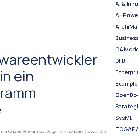
AI & Inn
AI-Powe
ArchiMa
Busines
C4 Mode
twareentwickler
DFD
in ein
Enterpri
Example
gramm
OpenDo
e
Strategi
SysML
TOGAF 
ein Chaos. Bevor das Diagramm existierte, war die