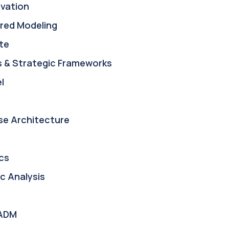
ovation
red Modeling
te
s & Strategic Frameworks
l
se Architecture
cs
c Analysis
ADM