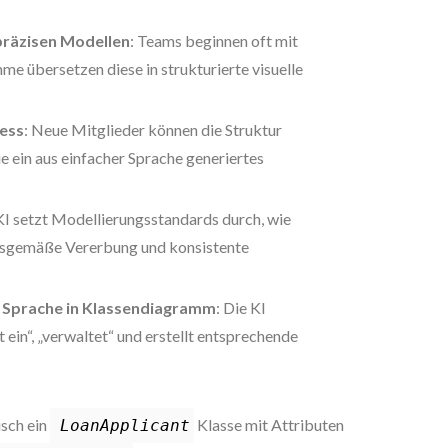
präzisen Modellen
: Teams beginnen oft mit
e übersetzen diese in strukturierte visuelle
zess
: Neue Mitglieder können die Struktur
e ein aus einfacher Sprache generiertes
 KI setzt Modellierungsstandards durch, wie
gsgemäße Vererbung und konsistente
r Sprache in Klassendiagramm
: Die KI
st ein“, „verwaltet“ und erstellt entsprechende
isch ein
Klasse mit Attributen
LoanApplicant