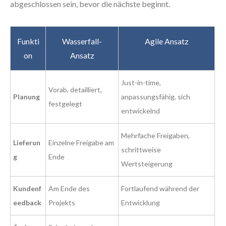
abgeschlossen sein, bevor die nächste beginnt.
Funkti
Wasserfall-
Agile Ansatz
on
Ansatz
Just-in-time,
Vorab, detailliert,
Planung
anpassungsfähig, sich
festgelegt
entwickelnd
Mehrfache Freigaben,
Lieferun
Einzelne Freigabe am
schrittweise
g
Ende
Wertsteigerung
Kundenf
Am Ende des
Fortlaufend während der
eedback
Projekts
Entwicklung