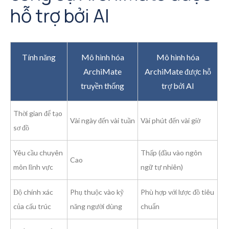
hỗ trợ bởi AI
Tính năng
Mô hình hóa
Mô hình hóa
ArchiMate
ArchiMate được hỗ
truyền thống
trợ bởi AI
Thời gian để tạo
Vài ngày đến vài tuần
Vài phút đến vài giờ
sơ đồ
Yêu cầu chuyên
Thấp (đầu vào ngôn
Cao
môn lĩnh vực
ngữ tự nhiên)
Độ chính xác
Phụ thuộc vào kỹ
Phù hợp với lược đồ tiêu
của cấu trúc
năng người dùng
chuẩn