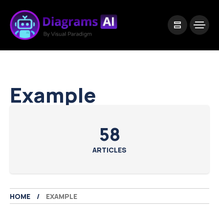
|
Visual Paradigm Desktop
Visual Paradigm Online
Example
58
ARTICLES
HOME
EXAMPLE