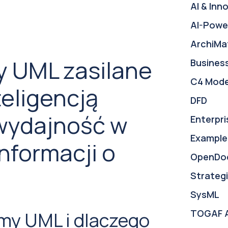
AI & Inn
AI-Powe
ArchiMa
y UML zasilane
Busines
C4 Mode
teligencją
DFD
wydajność w
Enterpri
Example
nformacji o
OpenDo
Strategi
SysML
TOGAF 
my UML i dlaczego