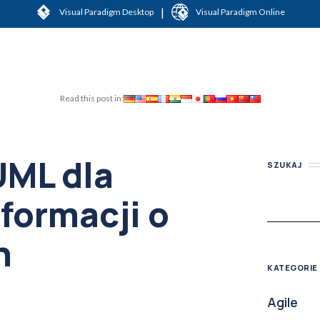
|
Visual Paradigm Desktop
Visual Paradigm Online
Read this post in:
UML dla
SZUKAJ
formacji o
h
KATEGORIE
Agile