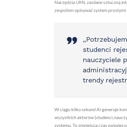
Narzędzia UML zasilane sztuczną int
zespołom opisywać system prostymi 
„Potrzebujem
studenci reje
nauczyciele p
administracy
trendy rejestr
W ciągu kilku sekund AI generuje ko
wszystkich aktorów (studenci, nauczyc
systemu. To zmniejsza czas poświęco