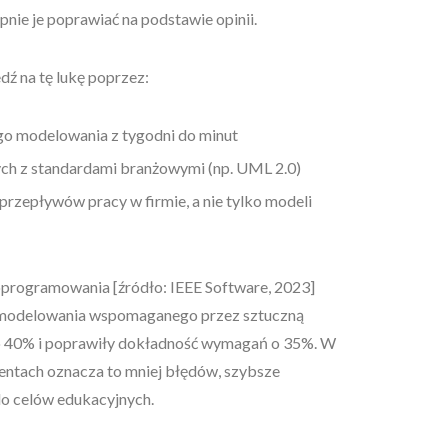
pnie je poprawiać na podstawie opinii.
ź na tę lukę poprzez:
o modelowania z tygodni do minut
h z standardami branżowymi (np. UML 2.0)
rzepływów pracy w firmie, a nie tylko modeli
oprogramowania [źródło: IEEE Software, 2023]
z modelowania wspomaganego przez sztuczną
a o 40% i poprawiły dokładność wymagań o 35%. W
dentach oznacza to mniej błędów, szybsze
do celów edukacyjnych.