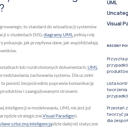
UML
?
Uncateg
Visual P
egrowanego, to standard do wizualizacji systemów
ji o studentach (SIS),
diagramy UML
pełnią rolę
ry pokazuje, jak przepływa dane, jak współdziałają
RECENT PO
kowników.
Przyszła 
przypadkó
 notatkach lub rozdrobnionych dokumentach,
UML
produktów 
przedstawiania zachowania systemu. Dla uczelni
j ta jasność bezpośrednio poprawia komunikację
Lista kont
tworzenia
i produktów i zaangażowanymi stronami.
przypadkó
 inteligencji w modelowaniu, UML nie jest już
Przestań 
tworzyć j
rzędzie strategiczne.
Visual Paradigm
’s
dla zespoł
ane sztuczną inteligencją
idzie dalej niż statyczne