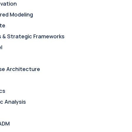
ovation
red Modeling
te
s & Strategic Frameworks
l
se Architecture
cs
c Analysis
ADM