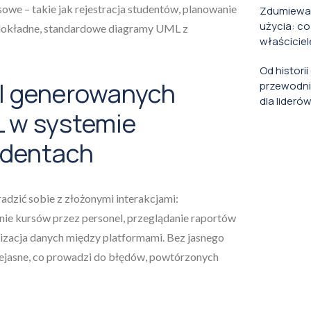
we – takie jak rejestracja studentów, planowanie
Zdumiewaj
użycia: co
je dokładne, standardowe diagramy UML z
właściciel
Od histori
I generowanych
przewodni
dla lideró
 w systemie
udentach
radzić sobie z złożonymi interakcjami:
nie kursów przez personel, przeglądanie raportów
izacja danych między platformami. Bez jasnego
niejasne, co prowadzi do błędów, powtórzonych