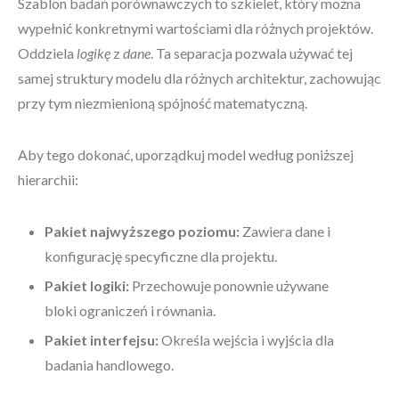
Szablon badań porównawczych to szkielet, który można
wypełnić konkretnymi wartościami dla różnych projektów.
Oddziela
logikę
z
dane
. Ta separacja pozwala używać tej
samej struktury modelu dla różnych architektur, zachowując
przy tym niezmienioną spójność matematyczną.
Aby tego dokonać, uporządkuj model według poniższej
hierarchii:
Pakiet najwyższego poziomu:
Zawiera dane i
konfigurację specyficzne dla projektu.
Pakiet logiki:
Przechowuje ponownie używane
bloki ograniczeń i równania.
Pakiet interfejsu:
Określa wejścia i wyjścia dla
badania handlowego.