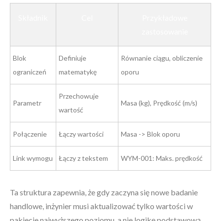
Składnik
Cel
Przykładowe
zastosowanie
Blok
Definiuje
Równanie ciągu, obliczenie
ograniczeń
matematykę
oporu
Przechowuje
Parametr
Masa (kg), Prędkość (m/s)
wartość
Połączenie
Łączy wartości
Masa -> Blok oporu
Link wymogu
Łączy z tekstem
WYM-001: Maks. prędkość
Ta struktura zapewnia, że gdy zaczyna się nowe badanie
handlowe, inżynier musi aktualizować tylko wartości w
pakiecie najwyższego poziomu, a nie logikę podstawową.