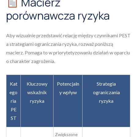
Macierz
porównawcza ryzyka
Aby wizualnie przedstawić relację między czynnikami PEST
a strategiami ograniczania ryzyka, rozważ poniższą
macierz. Pomaga to w priorytetyzowaniu działań w oparciu
o charakter zagrożenia.
Kat
Kluczowy
Potencjaln
Strategia
ego
wskaźnik
y wpływ
ograniczania
ria
ryzyka
ryzyka
PE
ST
Zwiększone