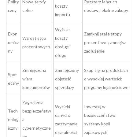
Polity
Nowe taryfy
Rozszerz łańcuch
koszty
czny
celne
dostaw; lokalne zakupy
importu
Wyższe
Ekon
Zamknij stałe stopy
Wzrost stóp
koszty
omicz
procentowe; zmniejsz
procentowych
obsługi
ny
zadłużenie
długu
Zmniejszona
Zmniejszony
Skup się na produktach
Społ
wiara
objętość
o wysokiej wartości;
eczny
konsumentów
sprzedaży
programy lojalnościowe
Zagrożenia
Wycieki
Inwestuj w
Tech
bezpieczeństw
danych;
bezpieczeństwo;
nolog
a
zatrzymanie
systemy kopii
iczny
cybernetyczne
działalności
zapasowych
go