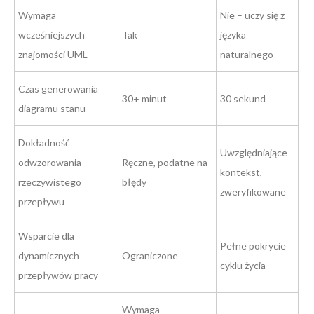
Wymaga
Nie – uczy się z
wcześniejszych
Tak
języka
znajomości UML
naturalnego
Czas generowania
30+ minut
30 sekund
diagramu stanu
Dokładność
Uwzględniające
odwzorowania
Ręczne, podatne na
kontekst,
rzeczywistego
błędy
zweryfikowane
przepływu
Wsparcie dla
Pełne pokrycie
dynamicznych
Ograniczone
cyklu życia
przepływów pracy
Wymaga