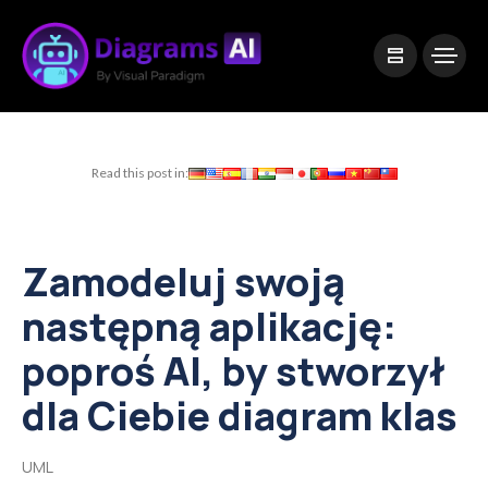
|
Visual Paradigm Desktop
Visual Paradigm Online
Read this post in:
Zamodeluj swoją
następną aplikację:
poproś AI, by stworzył
dla Ciebie diagram klas
UML