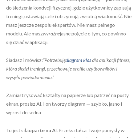
do śledzenia kondycji fizycznej, gdzie użytkownicy zapisują
treningi, ustawiają cele i otrzymują zwrotną wiadomość. Nie
masz jeszcze zespołu ekspertów. Nie masz pełnego
modelu. Ale masz
wyraźne
jasne pojęcie o tym, co powinno
się dziać w aplikacji.
Siadasz i mówisz:
“Potrzebuję
diagram klas
dla aplikacji fitness,
która śledzi treningi, przechowuje profile użytkowników i
wysyła powiadomienia.”
Zamiast rysować kształty na papierze lub patrzeć na pusty
ekran, prosisz AI. I on tworzy diagram — szybko, jasno i
wprost do sedna.
To jest siła
oparte na AI
. Przekształca Twoje pomysły w