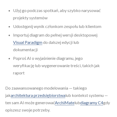
Użyj go podczas spotkań, aby szybko narysować
projekty systemów
Udostępnij wynik członkom zespołu lub klientom
Importuj diagram do pełnej wersji desktopowej
Visual Paradigm
do dalszej edycji lub
dokumentacji
Poproś AI o wyjaśnienie diagramu, jego
weryfikację lub wygenerowanie treści, takich jak
raport
Do zaawansowanego modelowania — takiego
jak
architektura przedsiębiorstwa
lub kontekst systemu —
ten sam AI może generować
ArchiMate
lub
diagramy C4
gdy
opiszesz swoje potrzeby.