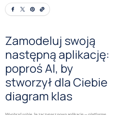
Zamodeluj swoją
następną aplikację:
poproś AI, by
stworzył dla Ciebie
diagram klas
Wyobraź sobie, że zaczynasz nową aplikację — platformę