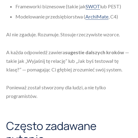
Frameworki biznesowe (takie jak
SWOT
lub PEST)
Modelowanie przedsiębiorstwa (
ArchiMate
, C4)
AI nie zgaduje. Rozumuje. Stosuje rzeczywiste wzorce.
A każda odpowiedź zawiera
sugestie dalszych kroków
—
takie jak „Wyjaśnij tę relację” lub „Jak byś testował tę
klasę?” — pomagając Ci głębiej zrozumieć swój system.
Ponieważ został stworzony dla ludzi, a nie tylko
programistów.
Często zadawane