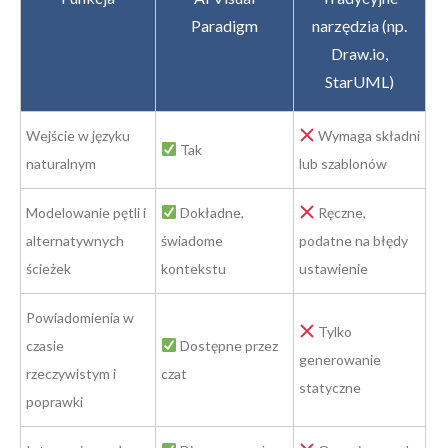
Paradigm
narzędzia (np.
Draw.io,
StarUML)
Wejście w języku
Wymaga składni
Tak
naturalnym
lub szablonów
Modelowanie pętli i
Dokładne,
Ręczne,
alternatywnych
świadome
podatne na błędy
ścieżek
kontekstu
ustawienie
Powiadomienia w
Tylko
czasie
Dostępne przez
generowanie
rzeczywistym i
czat
statyczne
poprawki