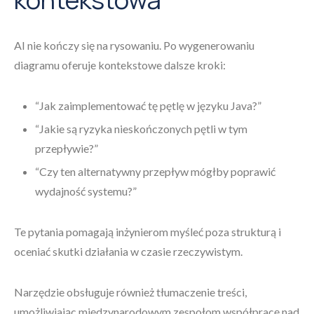
AI nie kończy się na rysowaniu. Po wygenerowaniu
diagramu oferuje kontekstowe dalsze kroki:
“Jak zaimplementować tę pętlę w języku Java?”
“Jakie są ryzyka nieskończonych pętli w tym
przepływie?”
“Czy ten alternatywny przepływ mógłby poprawić
wydajność systemu?”
Te pytania pomagają inżynierom myśleć poza strukturą i
oceniać skutki działania w czasie rzeczywistym.
Narzędzie obsługuje również tłumaczenie treści,
umożliwiając międzynarodowym zespołom współpracę nad