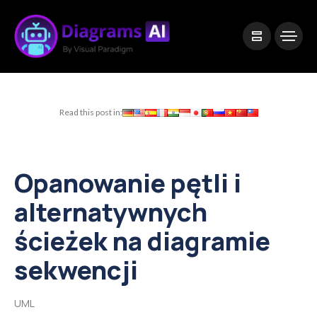
|
Visual Paradigm Desktop
Visual Paradigm Online
Read this post in:
Opanowanie pętli i
alternatywnych
ścieżek na diagramie
sekwencji
UML