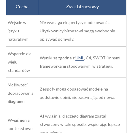
Cecha
Zysk biznesowy
Wejście w
Nie wymaga ekspertyzy modelowania.
języku
Użytkownicy biznesowi mogą swobodnie
naturalnym
opisywać pomysły.
Wsparcie dla
Wyniki są zgodne z
UML
, C4, SWOT i innymi
wielu
frameworkami stosowanymi w strategii.
standardów
Możliwości
Zespoły mogą dopasować modele na
dopracowania
podstawie opinii, nie zaczynając od nowa.
diagramu
AI wyjaśnia, dlaczego diagram został
Wyjaśnienia
stworzony w taki sposób, wspierając lepsze
kontekstowe
zrozumienie.