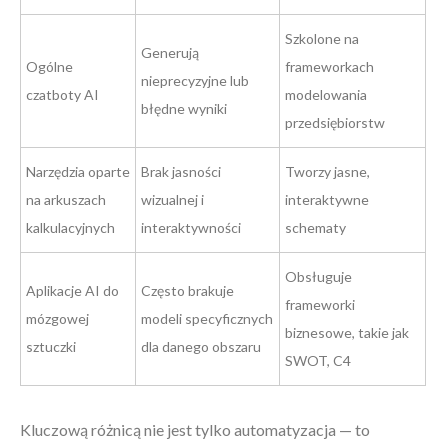
Szkolone na
Generują
Ogólne
frameworkach
nieprecyzyjne lub
czatboty AI
modelowania
błędne wyniki
przedsiębiorstw
Narzędzia oparte
Brak jasności
Tworzy jasne,
na arkuszach
wizualnej i
interaktywne
kalkulacyjnych
interaktywności
schematy
Obsługuje
Aplikacje AI do
Często brakuje
frameworki
mózgowej
modeli specyficznych
biznesowe, takie jak
sztuczki
dla danego obszaru
SWOT, C4
Kluczową różnicą nie jest tylko automatyzacja — to