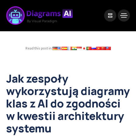
|
Visual Paradigm Desktop
Visual Paradigm Online
Read this post in:
Jak zespoły
wykorzystują diagramy
klas z AI do zgodności
w kwestii architektury
systemu