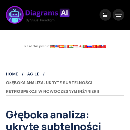
|
Visual Paradigm Desktop
Visual Paradigm Online
Read this post in:
HOME
AGILE
GŁĘBOKA ANALIZA: UKRYTE SUBTELNOŚCI
RETROSPEKCJI W NOWOCZESNYM INŻYNIERII
Głęboka analiza:
ukryte subtelności