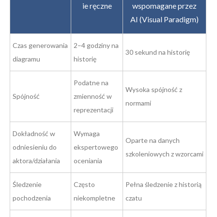
ie ręczne
wspomagane przez
AI (Visual Paradigm)
Czas generowania
2–4 godziny na
30 sekund na historię
diagramu
historię
Podatne na
Wysoka spójność z
Spójność
zmienność w
normami
reprezentacji
Dokładność w
Wymaga
Oparte na danych
odniesieniu do
ekspertowego
szkoleniowych z wzorcami
aktora/działania
oceniania
Śledzenie
Często
Pełna śledzenie z historią
pochodzenia
niekompletne
czatu