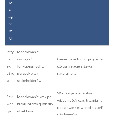
p
di
ag
ra
m
u
Przy
Modelowanie
pad
wymagań
Generuje aktorów, przypadki
ek
funkcjonalnych z
użycia i relacje z języka
użyc
perspektywy
naturalnego
ia
stakeholderów
Wnioskuje o przepływ
Sek
Modelowanie krok po
wiadomości i czas trwania na
wen
kroku interakcji między
podstawie sekwencji historii
cja
obiektami
użytkownika