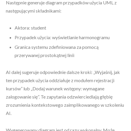
Następnie generuje diagram przypadków użycia UML z
następującymi składnikami:
Aktora: student
Przypadek użycia: wyświetlanie harmonogramu
Granica systemu zdefiniowana za pomocą
przerywanej prostokątnej linii
AI dalej sugeruje odpowiednie dalsze kroki: „Wyjaśnij, jak
ten przypadek użycia oddziałuje z modułem rejestracji
kursów” lub „Dodaj warunek wstępny: wymagane
zalogowanie się”. Te zapytania odzwierciedlają głębię
zrozumienia kontekstowego zaimplikowanego w szkoleniu
AI.
Wygenerowany diagram jest od razu wykonalny. Może