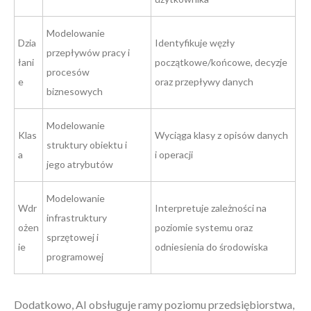
Modelowanie
Dzia
Identyfikuje węzły
przepływów pracy i
łani
początkowe/końcowe, decyzje
procesów
e
oraz przepływy danych
biznesowych
Modelowanie
Klas
Wyciąga klasy z opisów danych
struktury obiektu i
a
i operacji
jego atrybutów
Modelowanie
Wdr
Interpretuje zależności na
infrastruktury
ożen
poziomie systemu oraz
sprzętowej i
ie
odniesienia do środowiska
programowej
Dodatkowo, AI obsługuje ramy poziomu przedsiębiorstwa,