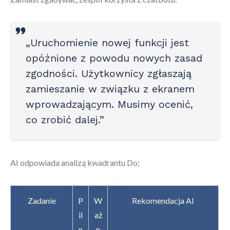
„Uruchomienie nowej funkcji jest
opóźnione z powodu nowych zasad
zgodności. Użytkownicy zgłaszają
zamieszanie w związku z ekranem
wprowadzającym. Musimy ocenić,
co zrobić dalej.”
AI odpowiada analizą kwadrantu Do:
Zadanie
P
W
Rekomendacja AI
il
aż
n
n