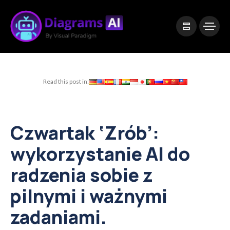
|
Visual Paradigm Desktop
Visual Paradigm Online
Read this post in:
Czwartak ‘Zrób’:
wykorzystanie AI do
radzenia sobie z
pilnymi i ważnymi
zadaniami.