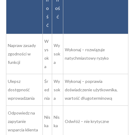
o
oś
ś
ć
ć
W
Napraw zasady
Wy
ys
Wykonaj – rozwiązuje
zgodności w
sok
ok
natychmiastowy ryzyko
funkcji
a
a
Ulepsz
Śr
Wy
Wykonaj – poprawia
dostępność
ed
sok
doświadczenie użytkownika,
wprowadzania
nia
a
wartość długoterminową
Odpowiedz na
Nis
Nis
zapytanie
Odwłóż – nie krytyczne
ka
ka
wsparcia klienta