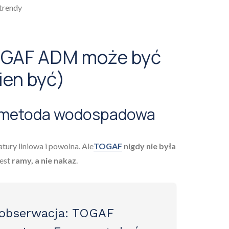
 trendy
OGAF ADM może być
ien być)
o metoda wodospadowa
tury liniowa i powolna. Ale
TOGAF
nigdy nie była
jest
ramy, a nie nakaz
.
obserwacja
: TOGAF