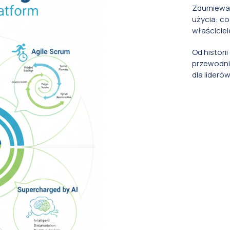
Zdumiewaj
użycia: co
właściciel
Od histori
przewodni
dla lideró