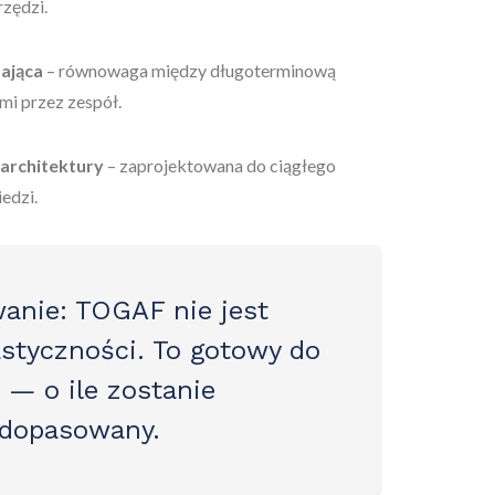
rzędzi.
tająca
– równowaga między długoterminową
mi przez zespół.
 architektury
– zaprojektowana do ciągłego
edzi.
anie
: TOGAF nie jest
astyczności. To
gotowy do
— o ile zostanie
 dopasowany.