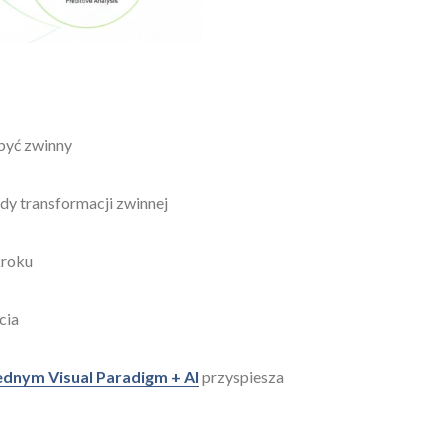
być zwinny
y transformacji zwinnej
kroku
cia
ednym Visual Paradigm + AI
przyspiesza