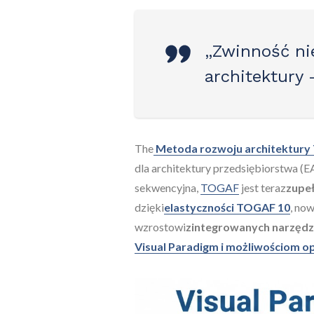
„Zwinność ni
architektury –
The
Metoda rozwoju architektur
dla architektury przedsiębiorstwa (E
sekwencyjna,
TOGAF
jest teraz
zupeł
dzięki
elastyczności TOGAF 10
, no
wzrostowi
zintegrowanych narzędzi
Visual Paradigm i możliwościom op