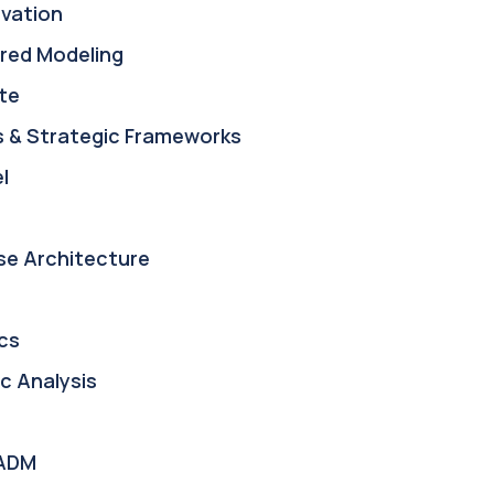
ovation
red Modeling
te
s & Strategic Frameworks
l
se Architecture
cs
c Analysis
ADM