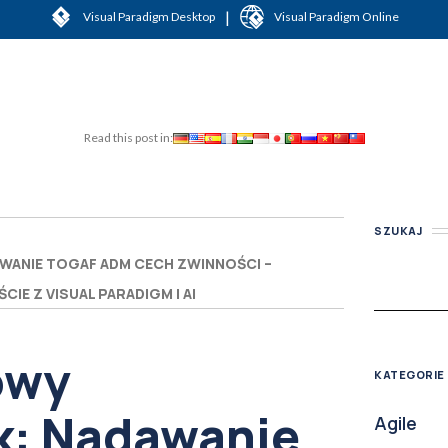
|
Visual Paradigm Desktop
Visual Paradigm Online
Read this post in:
SZUKAJ
ANIE TOGAF ADM CECH ZWINNOŚCI –
E Z VISUAL PARADIGM I AI
owy
KATEGORIE
k: Nadawanie
Agile