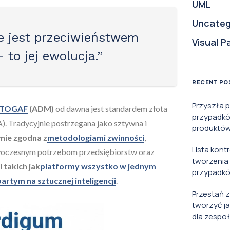
UML
Uncateg
e jest przeciwieństwem
Visual P
 to jej ewolucja.”
RECENT PO
Przyszła 
y TOGAF
(ADM)
od dawna jest standardem złota
przypadkó
A). Tradycyjnie postrzegana jako sztywna i
produktów 
nie zgodna z
metodologiami zwinności
,
Lista kont
woczesnym potrzebom przedsiębiorstw oraz
tworzenia
 takich jak
platformy wszystko w jednym
przypadkó
artym na sztucznej inteligencji
.
Przestań 
tworzyć j
dla zespoł