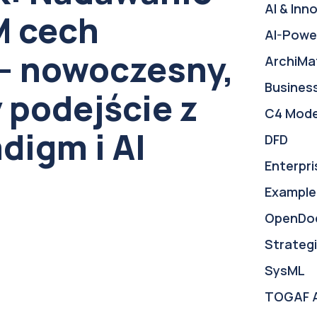
AI & Inn
 cech
AI-Powe
– nowoczesny,
ArchiMa
Busines
 podejście z
C4 Mode
digm i AI
DFD
Enterpri
Example
OpenDo
Strategi
SysML
TOGAF 