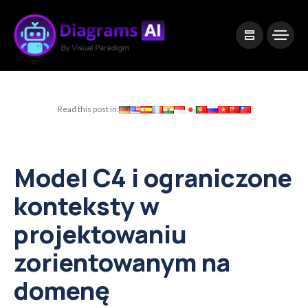
|
Visual Paradigm Desktop
Visual Paradigm Online
Read this post in:
Model C4 i ograniczone
konteksty w
projektowaniu
zorientowanym na
domenę