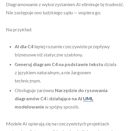
Diagramowanie z wykorzystaniem AI eliminuje tę trudność.
Nie zastępuje ono ludzkiego sądu — wspiera go.
Na przykład:
AI dla C4
lepiej rozumie rzeczywiste przepływy
biznesowe niż statyczne szablony.
Generuj diagram C4 na podstawie tekstu
działa
z językiem naturalnym, a nie żargonem
technicznym.
Obsługuje zarówno
Narzędzie do rysowania
diagramów C4
i
działające na AI
UML
modelowanie
w spójny sposób.
Modele AI opierają się na rzeczywistych projektach