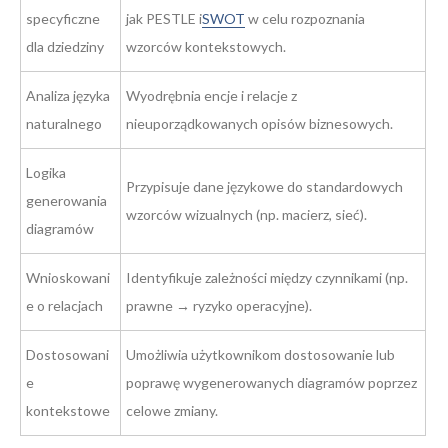
specyficzne
jak PESTLE i
SWOT
w celu rozpoznania
dla dziedziny
wzorców kontekstowych.
Analiza języka
Wyodrębnia encje i relacje z
naturalnego
nieuporządkowanych opisów biznesowych.
Logika
Przypisuje dane językowe do standardowych
generowania
wzorców wizualnych (np. macierz, sieć).
diagramów
Wnioskowani
Identyfikuje zależności między czynnikami (np.
e o relacjach
prawne → ryzyko operacyjne).
Dostosowani
Umożliwia użytkownikom dostosowanie lub
e
poprawę wygenerowanych diagramów poprzez
kontekstowe
celowe zmiany.