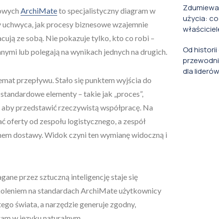
Zdumiewaj
sowych
ArchiMate
to specjalistyczny diagram w
użycia: co
 uchwyca, jak procesy biznesowe wzajemnie
właściciel
cują ze sobą. Nie pokazuje tylko, kto co robi –
Od histori
 danymi lub polegają na wynikach jednych na drugich.
przewodni
dla lideró
hemat przepływu. Stało się punktem wyjścia do
standardowe elementy – takie jak „proces”,
 – aby przedstawić rzeczywistą współpracę. Na
 oferty od zespołu logistycznego, a zespół
em dostawy. Widok czyni ten wymianę widoczną i
ne przez sztuczną inteligencję staje się
zkoleniem na standardach ArchiMate użytkownicy
ego świata, a narzędzie generuje zgodny,
am w języku naturalnym.