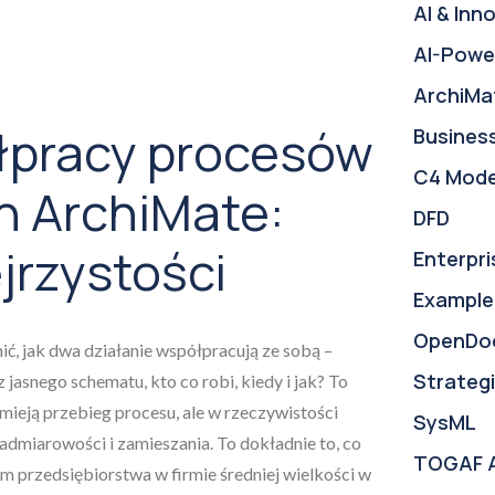
AI & Inn
AI-Powe
ArchiMa
łpracy procesów
Busines
C4 Mode
h ArchiMate:
DFD
ejrzystości
Enterpri
Example
OpenDo
ć, jak dwa działanie współpracują ze sobą –
Strategi
 jasnego schematu, kto co robi, kiedy i jak? To
umieją przebieg procesu, ale w rzeczywistości
SysML
dmiarowości i zamieszania. To dokładnie to, co
TOGAF 
em przedsiębiorstwa w firmie średniej wielkości w