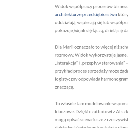
Widok współpracy procesów bizne
architekturze przedsiębiorstwa
który
oddziałują, wspierają się lub współpra
pokazuje
jak
jak się łączą, dzielą się
Dla Marii oznaczało to więcej niż sc
rozmowy. Widok wykorzystuje jasne, 
„interakcja” i „przepływ sterowania”
przykład proces sprzedaży może żądać
logistyczny odpowiada harmonogram
znaczącą.
To właśnie tam modelowanie wspomaga
kluczowe. Dzięki czatbotowi z AI s
mogą opisać scenariusze z rzeczywist
dokładny i świadomy kontekstu diagr