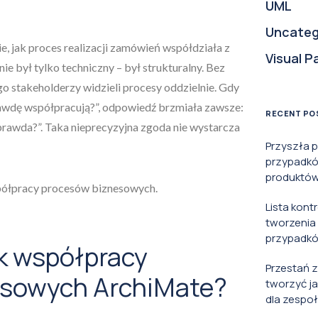
UML
Uncateg
, jak proces realizacji zamówień współdziała z
Visual P
e był tylko techniczny – był strukturalny. Bez
o stakeholderzy widzieli procesy oddzielnie. Gdy
rawdę współpracują?”, odpowiedź brzmiała zawsze:
RECENT PO
prawda?”. Taka nieprecyzyjna zgoda nie wystarcza
Przyszła 
przypadkó
produktów 
ółpracy procesów biznesowych.
Lista kont
tworzenia
przypadkó
k współpracy
Przestań 
esowych ArchiMate?
tworzyć j
dla zespoł