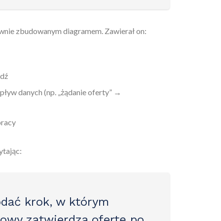
awnie zbudowanym diagramem. Zawierał on:
edź
pływ danych (np. „żądanie oferty” →
pracy
ytając:
dać krok, w którym
sowy zatwierdza ofertę po