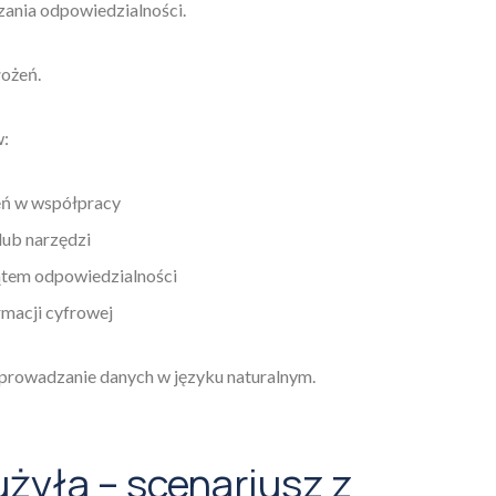
zania odpowiedzialności.
łożeń.
w:
eń w współpracy
ub narzędzi
tem odpowiedzialności
macji cyfrowej
prowadzanie danych w języku naturalnym.
użyła – scenariusz z