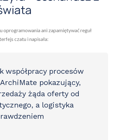
świata
etu oprogramowania ani zapamiętywać reguł
rfejs czatu i napisała:
k współpracy procesów
ArchiMate pokazujący,
rzedaży żąda oferty od
tycznego, a logistyka
prawdzeniem