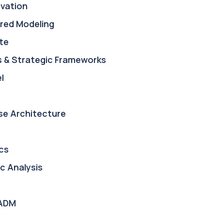
ovation
red Modeling
te
s & Strategic Frameworks
l
se Architecture
cs
c Analysis
ADM