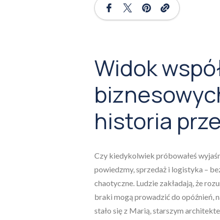
Widok wspó
biznesowyc
historia prz
Czy kiedykolwiek próbowałeś wyjaśni
powiedzmy, sprzedaż i logistyka – bez
chaotyczne. Ludzie zakładają, że roz
braki mogą prowadzić do opóźnień, na
stało się z Marią, starszym architekt