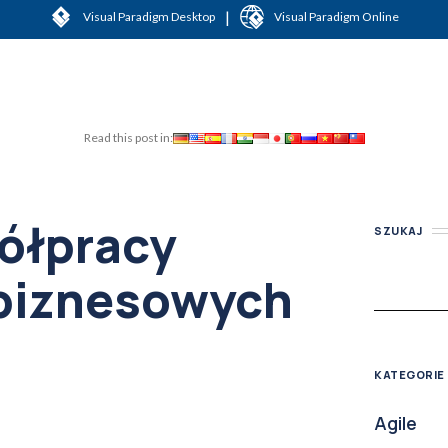
|
Visual Paradigm Desktop
Visual Paradigm Online
Read this post in:
ółpracy
SZUKAJ
biznesowych
KATEGORIE
Agile