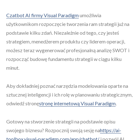
Czatbot AI firmy Visual Paradigm
umożliwia
użytkownikom rozpoczęcie tworzenia ram strategii już na
podstawie kilku zdań. Niezależnie od tego, czy jesteś
strategiem, menedżerem produktu czy liderem operacji,
możesz teraz wygenerować profesjonalną analizę SWOT i
rozpocząć budowę fundamentu strategii w ciągu kilku
minut.
Aby dokładniej poznać narzędzia modelowania oparte na
sztucznej inteligencji i ich rolę w planowaniu strategicznym,
odwiedź stronę
stronę internetową Visual Paradigm
.
Gotowy na stworzenie strategii na podstawie opisu
swojego biznesu? Rozpocznij swoją sesję na
https://ai-
toolbox.visual-paradigm.com/app/chatbot/
i pozwól AI