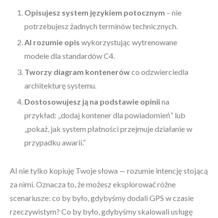
Opisujesz system językiem potocznym
– nie
potrzebujesz żadnych terminów technicznych.
AI rozumie opis
wykorzystując wytrenowane
modele dla standardów C4.
Tworzy diagram kontenerów
co odzwierciedla
architekturę systemu.
Dostosowujesz ją na podstawie opinii
na
przykład: „dodaj kontener dla powiadomień” lub
„pokaż, jak system płatności przejmuje działanie w
przypadku awarii.”
AI nie tylko kopiuję Twoje słowa — rozumie intencję stojącą
za nimi. Oznacza to, że możesz eksplorować różne
scenariusze: co by było, gdybyśmy dodali GPS w czasie
rzeczywistym? Co by było, gdybyśmy skalowali usługę