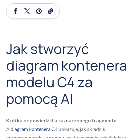
Jak stworzyć
diagram kontenera
modelu C4 za
pomocą AI
Krótka odpowiedź dla zaznaczonego fragmentu
A
diagram kontenera C4
pokazuje, jak składniki
oprogramowania są grupowane i wzajemnie oddziałują w