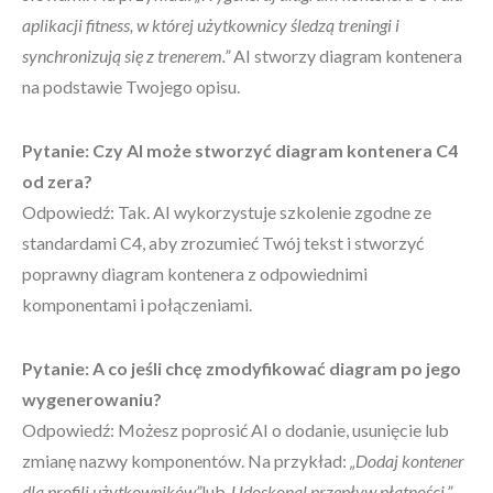
aplikacji fitness, w której użytkownicy śledzą treningi i
synchronizują się z trenerem.”
AI stworzy diagram kontenera
na podstawie Twojego opisu.
Pytanie: Czy AI może stworzyć diagram kontenera C4
od zera?
Odpowiedź: Tak. AI wykorzystuje szkolenie zgodne ze
standardami C4, aby zrozumieć Twój tekst i stworzyć
poprawny diagram kontenera z odpowiednimi
komponentami i połączeniami.
Pytanie: A co jeśli chcę zmodyfikować diagram po jego
wygenerowaniu?
Odpowiedź: Możesz poprosić AI o dodanie, usunięcie lub
zmianę nazwy komponentów. Na przykład:
„Dodaj kontener
dla profili użytkowników”
lub
„Udoskonal przepływ płatności.”