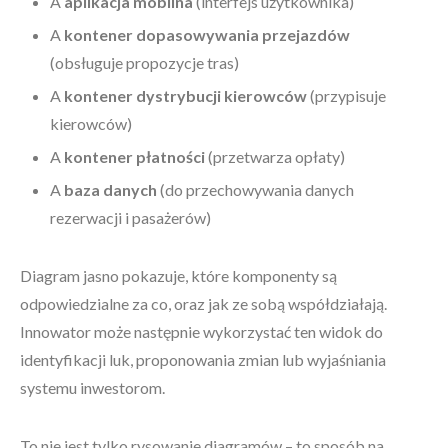
A
aplikacja mobilna
(interfejs użytkownika)
A
kontener dopasowywania przejazdów
(obsługuje propozycje tras)
A
kontener dystrybucji kierowców
(przypisuje
kierowców)
A
kontener płatności
(przetwarza opłaty)
A
baza danych
(do przechowywania danych
rezerwacji i pasażerów)
Diagram jasno pokazuje, które komponenty są
odpowiedzialne za co, oraz jak ze sobą współdziałają.
Innowator może następnie wykorzystać ten widok do
identyfikacji luk, proponowania zmian lub wyjaśniania
systemu inwestorom.
To nie jest tylko rysowanie diagramów – to sposób na