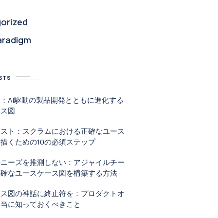
orized
aradigm
STS
：AI駆動の製品開発とともに進化する
ース図
リスト：スクラムにおける正確なユース
描くための10の必須ステップ
のニーズを推測しない：アジャイルチー
明確なユースケース図を構築する方法
ース図の神話に終止符を：プロダクトオ
本当に知っておくべきこと