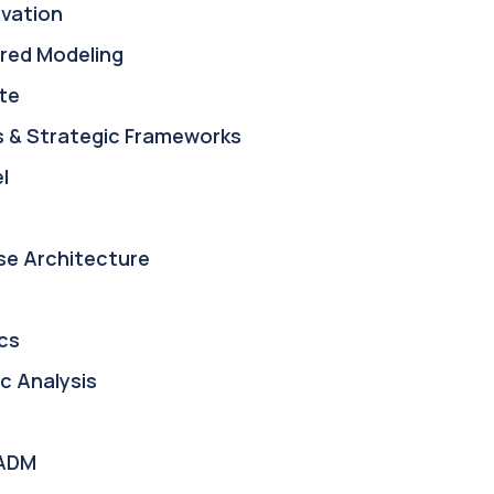
ovation
red Modeling
te
s & Strategic Frameworks
l
se Architecture
cs
c Analysis
ADM