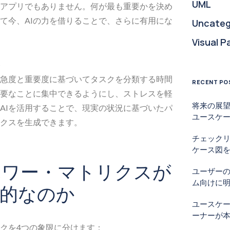
UML
アプリでもありません。何が最も重要かを決め
て今、AIの力を借りることで、さらに有用にな
Uncateg
Visual P
急度と重要度に基づいてタスクを分類する時間
RECENT PO
要なことに集中できるようにし、ストレスを軽
将来の展望
AIを活用することで、現実の状況に基づいたパ
ユースケ
クスを生成できます。
チェック
ケース図を
ハワー・マトリクスが
ユーザー
ム向けに
的なのか
ユースケ
ーナーが
クを4つの象限に分けます：